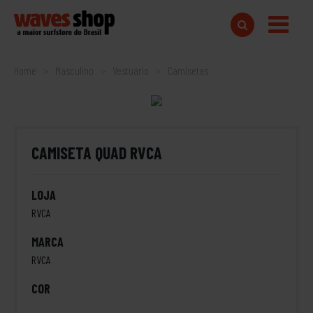
Home
Masculino
Vestuário
Camisetas
CAMISETA QUAD RVCA
LOJA
RVCA
MARCA
RVCA
COR