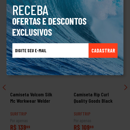
RECEBA
TALVEZ VOCÊ TAMBÉM GOSTE
OFERTAS E DESCONTOS
EXCLUSIVOS
CADASTRAR
Camiseta Volcom Silk
Camiseta Rip Curl
Mc Workwear Welder
Quality Goods Black
SURFTRIP
SURFTRIP
Por apenas
Por apenas
R$ 139
R$ 109
99
99