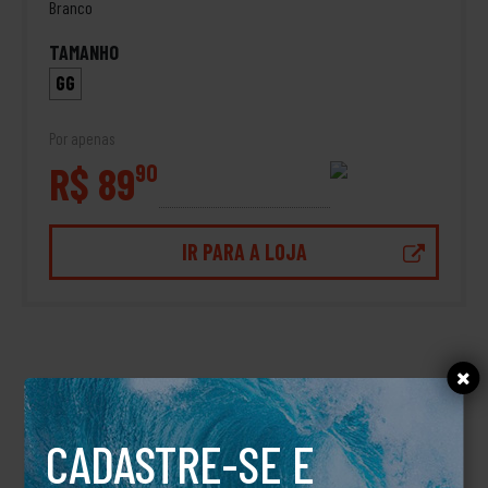
Branco
TAMANHO
GG
Por apenas
R$ 89
90
IR PARA A LOJA
DESCRIÇÃO
Camiseta Quad RVCA
CADASTRE-SE E