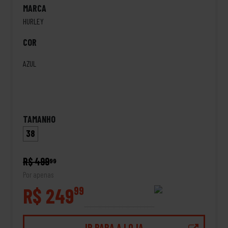
MARCA
HURLEY
COR
AZUL
TAMANHO
38
R$ 499
99
Por apenas
R$ 249
99
IR PARA A LOJA