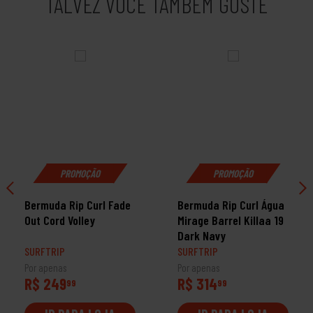
TALVEZ VOCÊ TAMBÉM GOSTE
PROMOÇÃO
PROMOÇÃO
Bermuda Rip Curl Fade
Bermuda Rip Curl Água
Out Cord Volley
Mirage Barrel Killaa 19
Dark Navy
SURFTRIP
SURFTRIP
Por apenas
Por apenas
R$ 249
R$ 314
99
99