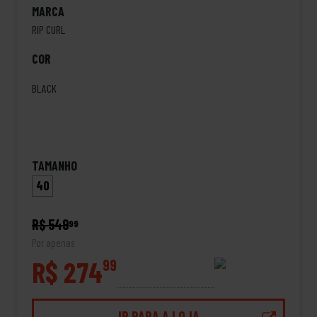
MARCA
RIP CURL
COR
BLACK
TAMANHO
40
R$ 549
99
Por apenas
R$ 274
99
IR PARA A LOJA