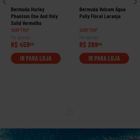
Bermuda Hurley
Bermuda Volcom Água
Phantom One And Only
Polly Floral Laranja
Solid Vermelho
SURFTRIP
SURFTRIP
Por apenas
Por apenas
R$ 459
R$ 289
99
99
IR PARA LOJA
IR PARA LOJA