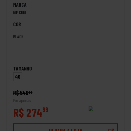
MARCA
RIP CURL
COR
BLACK
TAMANHO
40
R$ 549
99
Por apenas
R$ 274
99
IR PARA A LOJA