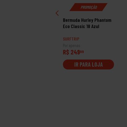
PROMOÇÃO
PROMOÇÃO
rmuda Hurley Phantom
Bermuda Hurley Phantom
lk Marinho
Eco Classic 18 Azul
RFTRIP
SURFTRIP
 apenas
Por apenas
$ 274
R$ 249
99
99
IR PARA LOJA
IR PARA LOJA