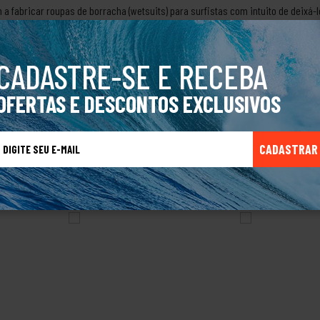
 fabricar roupas de borracha (wetsuits) para surfistas com intuito de deixá-
do técnicas e aperfeiçoando suas criações, passando a produzir roupas para 
pliando seu mercado. Eles não pararam por aí, criaram linhas de produtos ma
al.
CADASTRE-SE E RECEBA
OFERTAS E DESCONTOS EXCLUSIVOS
CADASTRAR
TALVEZ VOCÊ TAMBÉM GOSTE