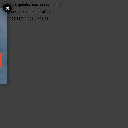
los secos e quentes nas águas frias da
esquiadores, para quem pratica
sculinos, femininos, linha de