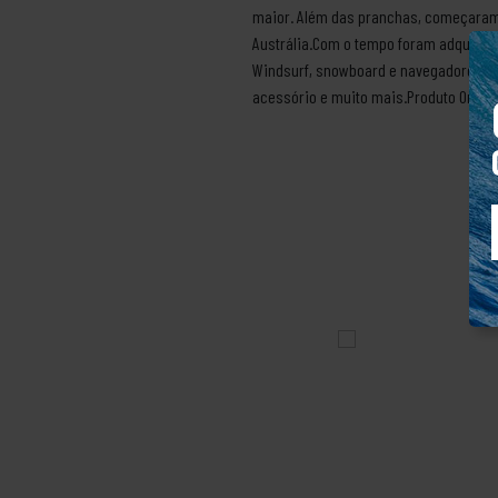
maior. Além das pranchas, começaram a
Austrália.Com o tempo foram adquirin
Windsurf, snowboard e navegadores, am
acessório e muito mais.Produto Origin