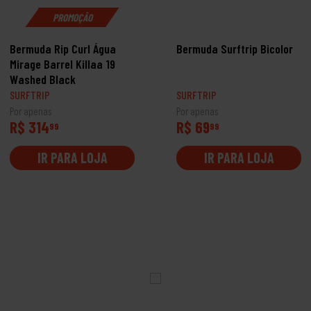
PROMOÇÃO
Bermuda Rip Curl Água
Bermuda Surftrip Bicolor
Mirage Barrel Killaa 19
Washed Black
SURFTRIP
SURFTRIP
Por apenas
Por apenas
R$ 314
R$ 69
99
99
IR PARA LOJA
IR PARA LOJA