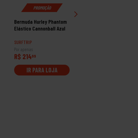
PROMOÇÃO
Bermuda Hurley Phantom
Bermuda Surftrip Clean
Elástico Cannonball Azul
Masculino
SURFTRIP
SURFTRIP
Por apenas
Por apenas
R$ 214
R$ 59
99
99
IR PARA LOJA
IR PARA LOJA