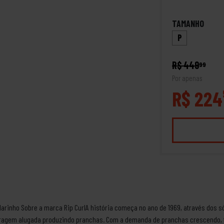
TAMANHO
P
R$ 449
99
Por apenas
R$ 224
Marinho Sobre a marca Rip CurlA história começa no ano de 1969, através dos s
garagem alugada produzindo pranchas. Com a demanda de pranchas crescendo,