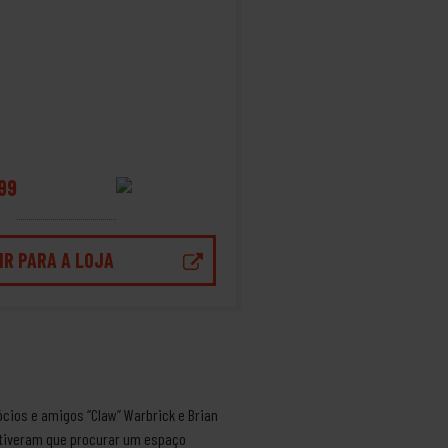
99
IR PARA A LOJA
ócios e amigos “Claw” Warbrick e Brian
 tiveram que procurar um espaço