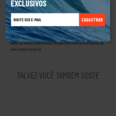
EXCLUSIVOS
como Gabriel Fortunato, Rodrigo TX e Carlos Iqui. A Fallen
patrocina diversos eventos de skate pelo mundo, como o King of
the Road, o Tampa Pro e o Street League.A marca Fallen Skate
CADASTRAR
tem uma história de sucesso e reconhecimento no cenário do
skate mundial. Ela representa o espírito de superação e
criatividade dos skatistas, que enfrentam desafios e obstáculos
todos os dias.A Fallen é mais do que uma marca, é um estilo de
vida.Produto Original.
TALVEZ VOCÊ TAMBÉM GOSTE