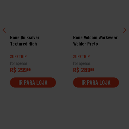
Boné Quiksilver
Boné Volcom Workwear
Textured High
Welder Preto
SURFTRIP
SURFTRIP
Por apenas
Por apenas
R$ 299
R$ 289
99
99
IR PARA LOJA
IR PARA LOJA