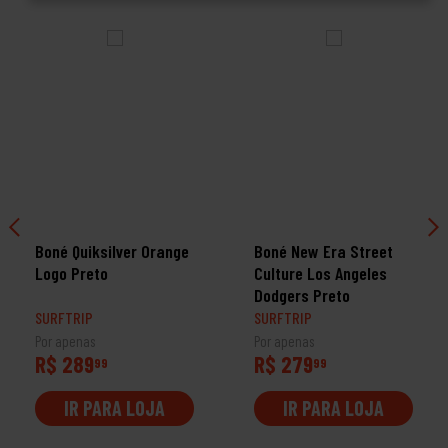
Boné Quiksilver Orange
Boné New Era Street
Logo Preto
Culture Los Angeles
Dodgers Preto
SURFTRIP
SURFTRIP
Por apenas
Por apenas
R$ 289
R$ 279
99
99
IR PARA LOJA
IR PARA LOJA