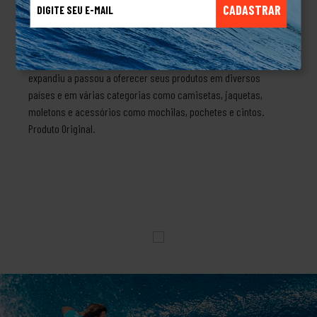
CADASTRAR
boinas e toucas. Com o tempo se modernizaram e passaram a
fazer bonés para a liga de beisebol americana (MBL) que logo
foram oferecidos para venda aos torcedores, que fez com que a
marca crescesse muito. Com a globalização a New Era se
expandiu a passou a oferecer seus produtos em diversos
países e em várias categorias como camisetas, jaquetas,
moletons e acessórios como mochilas, pochetes e cintos.
Produto Original.