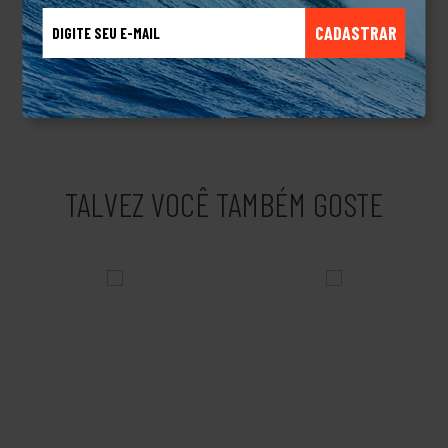
que resistem ao desbotamento causado pelo sol e pelo uso
CADASTRAR
diário.Especificações Técnicas:Marca: QuiksilverModelo: Emb
Side Omni (Aba Curva)Composição: 97% Poliéster / 3%
ElastanoEstilo: Casual / StreetwearDiferencial: Logo Omni
bordado em posição lateral
TALVEZ VOCÊ TAMBÉM GOSTE