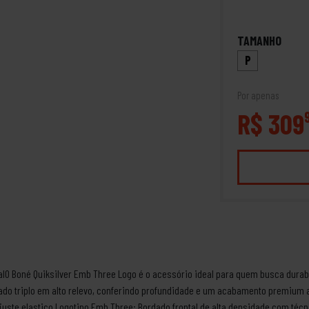
TAMANHO
P
Por apenas
R$ 309
alO Boné Quiksilver Emb Three Logo é o acessório ideal para quem busca durabi
do triplo em alto relevo, conferindo profundidade e um acabamento premium a
uste elastico.Logotipo Emb Three: Bordado frontal de alta densidade com téc