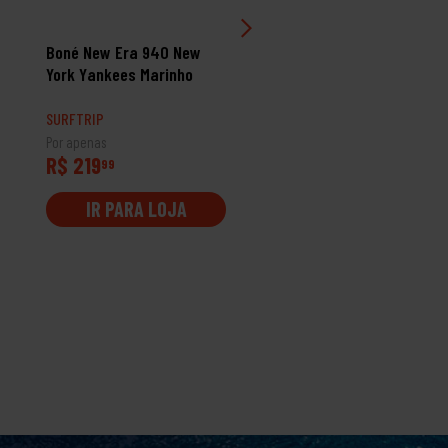
Boné New Era 940 New
Boné New Era 940Af Q1
York Yankees Marinho
World Series New York
Yankees
SURFTRIP
SURFTRIP
Por apenas
Por apenas
R$ 219
R$ 229
99
99
IR PARA LOJA
IR PARA LOJA