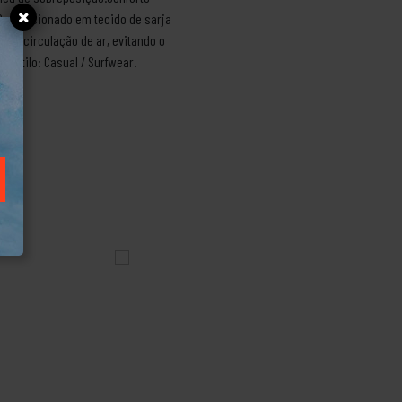
 Confeccionado em tecido de sarja
m a circulação de ar, evitando o
.Estilo: Casual / Surfwear.