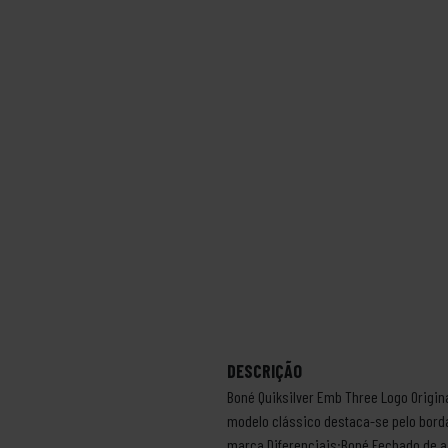
DESCRIÇÃO
Boné Quiksilver Emb Three Logo Origin
modelo clássico destaca-se pelo borda
marca.Diferenciais:Boné Fechado de aj