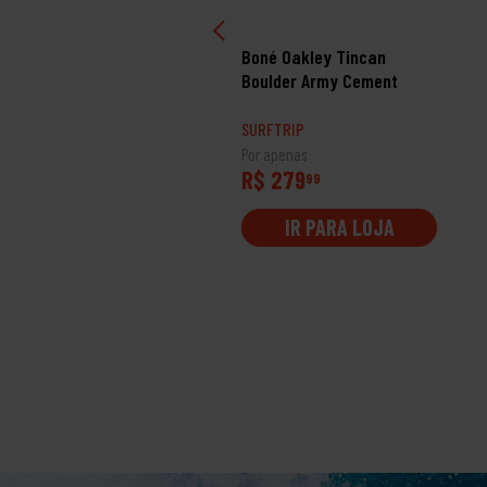
né Quiksilver Gradient
Boné Oakley Tincan
nning Stitch
Boulder Army Cement
RFTRIP
SURFTRIP
 apenas
Por apenas
$ 269
R$ 279
99
99
IR PARA LOJA
IR PARA LOJA