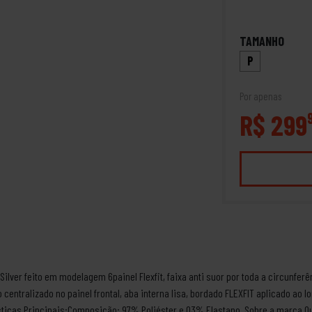
TAMANHO
P
Por apenas
R$ 299
lver feito em modelagem 6painel Flexfit, faixa anti suor por toda a circunferê
ntralizado no painel frontal, aba interna lisa, bordado FLEXFIT aplicado ao lon
rísticas Principais:Composição: 97% Poliéster e 03% Elastano. Sobre a marca Q