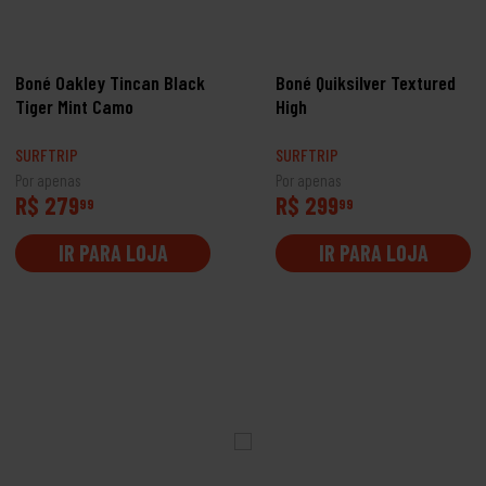
Boné Oakley Tincan Black
Boné Quiksilver Textured
Tiger Mint Camo
High
SURFTRIP
SURFTRIP
Por apenas
Por apenas
R$ 279
R$ 299
99
99
IR PARA LOJA
IR PARA LOJA