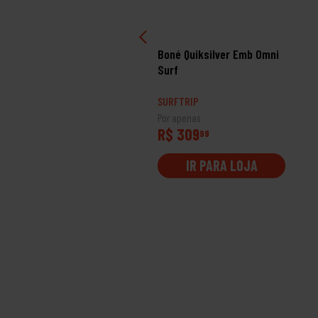
né Quiksilver Outline
Boné Quiksilver Emb Omni
ni Preto
Surf
RFTRIP
SURFTRIP
 apenas
Por apenas
$ 309
R$ 309
99
99
IR PARA LOJA
IR PARA LOJA