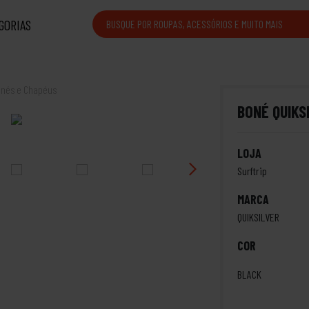
GORIAS
nés e Chapéus
BONÉ QUIKS
LOJA
Surftrip
MARCA
QUIKSILVER
COR
BLACK