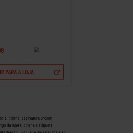
99
IR PARA A LOJA
ncia interna, assinatura broken
go da lateral direita e etiqueta
uiksilverA Quiksilver é uma das marcas