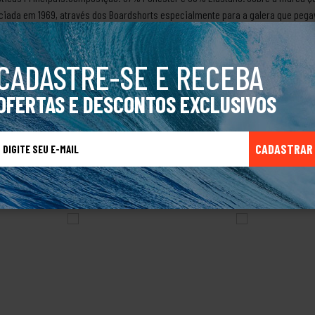
niciada em 1969, através dos Boardshorts especialmente para a galera que peg
esporte e a preocupação com a qualidade e desempenho dos amantes dessa mo
fe e profissionais de alto nível. A Quiksilver nasceu no mar, mas hoje também
CADASTRE-SE E RECEBA
OFERTAS E DESCONTOS EXCLUSIVOS
CADASTRAR
TALVEZ VOCÊ TAMBÉM GOSTE