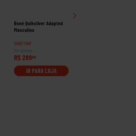
Boné Quiksilver Adapted
Boné Quiksilver Outline
Masculino
Broken
SURFTRIP
SURFTRIP
Por apenas
Por apenas
R$ 289
R$ 309
99
99
IR PARA LOJA
IR PARA LOJA