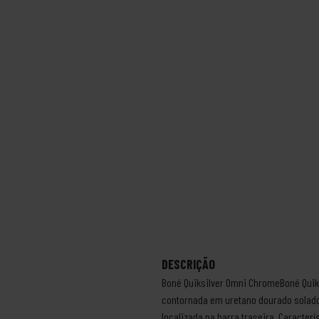
DESCRIÇÃO
Boné Quiksilver Omni ChromeBoné QuikSi
contornada em uretano dourado solado ce
localizada na barra traseira. Caracte