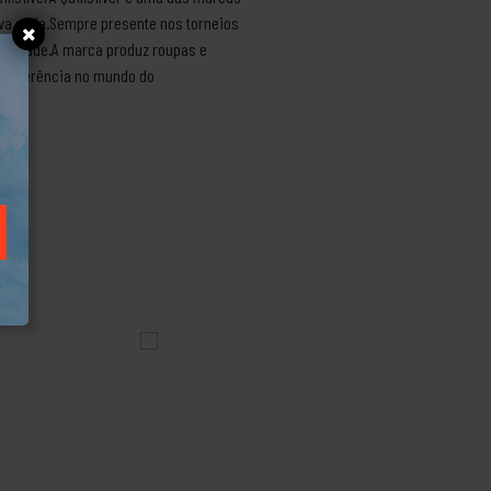
ava onda.Sempre presente nos torneios
dalidade.A marca produz roupas e
 é referência no mundo do