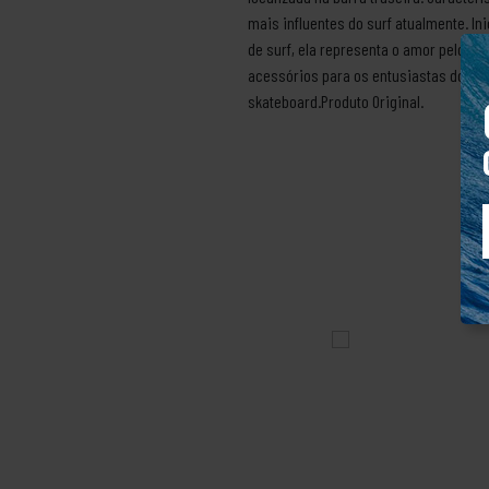
mais influentes do surf atualmente. I
de surf, ela representa o amor pelo 
acessórios para os entusiastas do sur
skateboard.Produto Original.