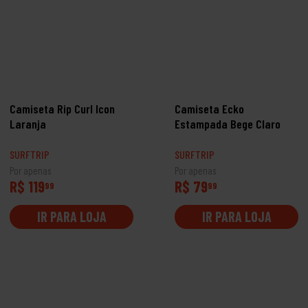
Camiseta Rip Curl Icon
Camiseta Ecko
Laranja
Estampada Bege Claro
SURFTRIP
SURFTRIP
Por apenas
Por apenas
R$ 119
R$ 79
99
99
IR PARA LOJA
IR PARA LOJA