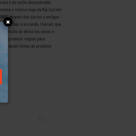
raia e do estilo descontraído.
senta o icônico logo da Rip Curl em
 1969, através dos sócios e amigos
de pranchas crescendo, tiveram que
om intuito de deixá-los secos e
do a produzir roupas para
í, criaram linhas de produtos