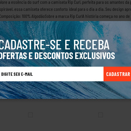
lore a essência do surf com a camiseta Rip Curl, perfeita para os amantes da p
rável, essa camiseta oferece conforto ideal para o dia a dia. Seu design apre
ta.Composição: 100% AlgodãoSobre a marca Rip CurlA história começa no ano de
Singer, no fundo de uma garagem alugada produzindo pranchas. Com a demanda 
anchas, começaram a fabricar roupas de borracha (wetsuits) para surfistas c
Com o tempo foram adquirindo técnicas e aperfeiçoando suas criações, passan
CADASTRE-SE E RECEBA
urf, snowboard e navegadores, ampliando seu mercado. Eles não pararam por a
rio e muito mais.Produto Original.
OFERTAS E DESCONTOS EXCLUSIVOS
CADASTRAR
TALVEZ VOCÊ TAMBÉM GOSTE