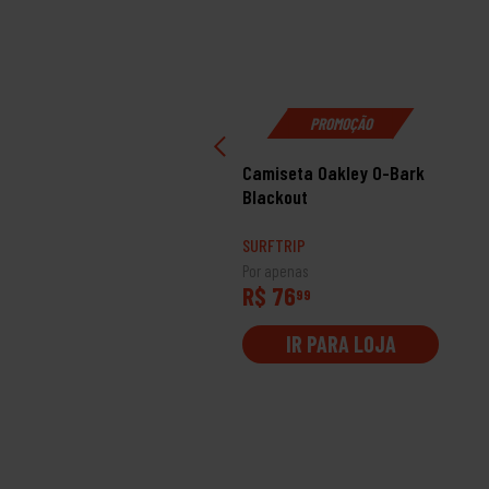
PROMOÇÃO
miseta Rip Curl Slant
Camiseta Oakley O-Bark
ttom Black
Blackout
RFTRIP
SURFTRIP
 apenas
Por apenas
$ 109
R$ 76
99
99
IR PARA LOJA
IR PARA LOJA