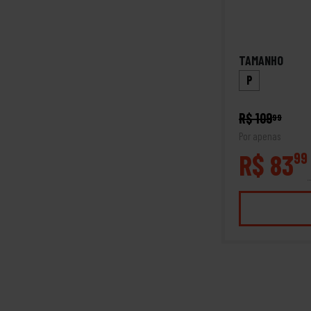
TAMANHO
P
R$ 109
99
Por apenas
R$ 83
99