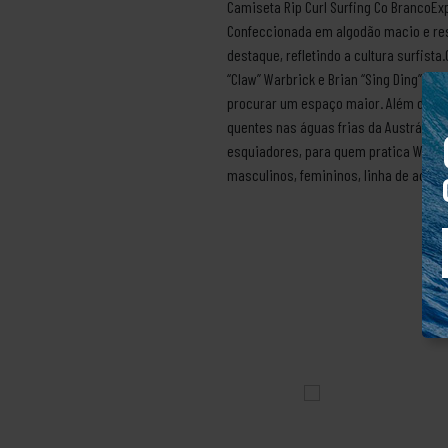
Camiseta Rip Curl Surfing Co BrancoExp
Confeccionada em algodão macio e respi
destaque, refletindo a cultura surfis
“Claw” Warbrick e Brian “Sing Ding” 
procurar um espaço maior. Além das pr
quentes nas águas frias da Austrália.
esquiadores, para quem pratica Winds
masculinos, femininos, linha de acessó