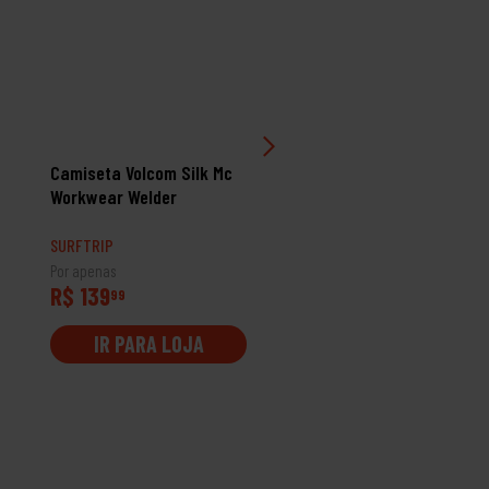
Camiseta Volcom Silk Mc
Camiseta Rip Curl Slant
Workwear Welder
Bottom Grey Marle
SURFTRIP
SURFTRIP
Por apenas
Por apenas
R$ 139
R$ 109
99
99
IR PARA LOJA
IR PARA LOJA