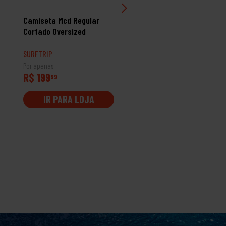
Camiseta Mcd Regular
Camiseta Oakley Mark I
Cortado Oversized
Ss Tee Fresh Mint
SURFTRIP
SURFTRIP
Por apenas
Por apenas
R$ 199
R$ 129
99
99
IR PARA LOJA
IR PARA LOJA