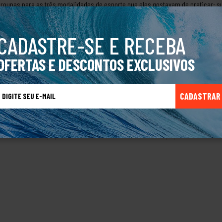
 roupas para as três modalidades de esporte que eles gostavam de praticar: su
fabricação da marca Volcom com a intenção de inovar todo o mercado do surf, 
olcom é mundialmente conhecida e patrocina atletas por mundo todo.Produto Or
CADASTRE-SE E RECEBA
OFERTAS E DESCONTOS EXCLUSIVOS
TALVEZ VOCÊ TAMBÉM GOSTE
CADASTRAR