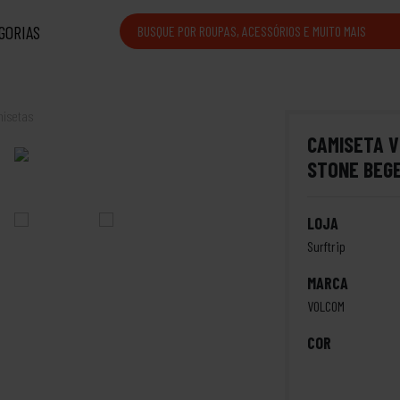
GORIAS
isetas
CAMISETA V
STONE BEG
LOJA
Surftrip
MARCA
VOLCOM
COR