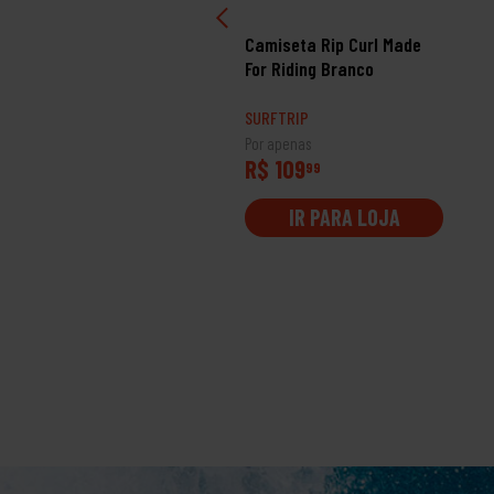
miseta Hang Loose Silk
Camiseta Rip Curl Made
tro Preto
For Riding Branco
RFTRIP
SURFTRIP
 apenas
Por apenas
 119
R$ 109
99
99
IR PARA LOJA
IR PARA LOJA