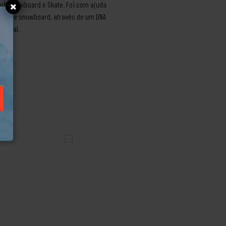
rf, snowboard e Skate. Foi com ajuda
skate e snowboard, através de um DNA
iginal.