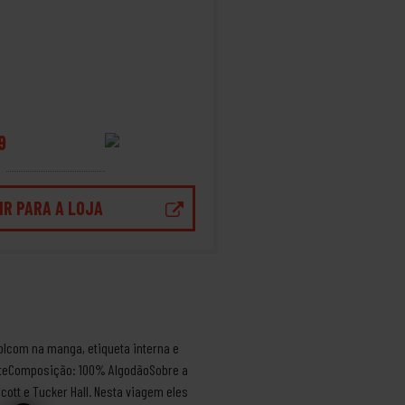
9
IR PARA A LOJA
olcom na manga, etiqueta interna e
anteComposição: 100% AlgodãoSobre a
tt e Tucker Hall. Nesta viagem eles