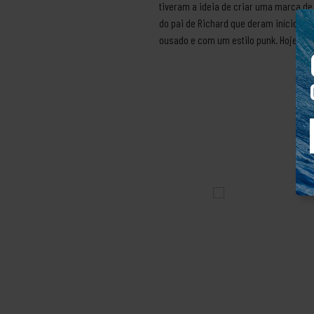
tiveram a ideia de criar uma marca de
do pai de Richard que deram início a 
ousado e com um estilo punk. Hoje a V