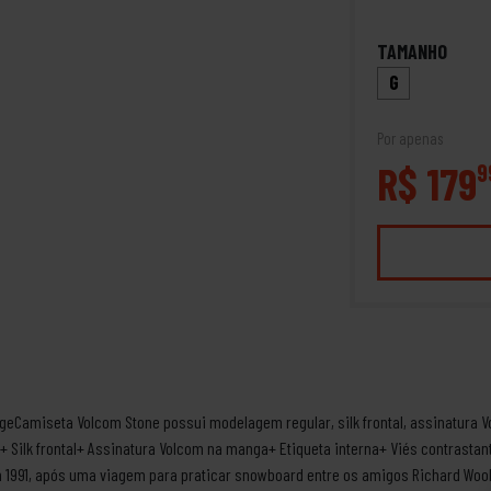
TAMANHO
G
Por apenas
R$ 179
9
eCamiseta Volcom Stone possui modelagem regular, silk frontal, assinatura V
+ Silk frontal+ Assinatura Volcom na manga+ Etiqueta interna+ Viés contrast
991, após uma viagem para praticar snowboard entre os amigos Richard Woolco