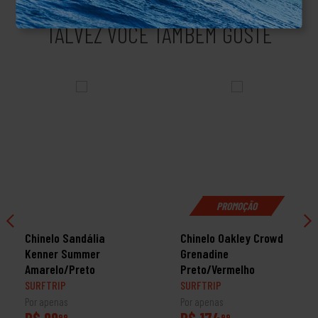
TALVEZ VOCÊ TAMBÉM GOSTE
PROMOÇÃO
Chinelo Sandália
Chinelo Oakley Crowd
Kenner Summer
Grenadine
Amarelo/Preto
Preto/Vermelho
SURFTRIP
SURFTRIP
Por apenas
Por apenas
R$ 99
R$ 174
99
99