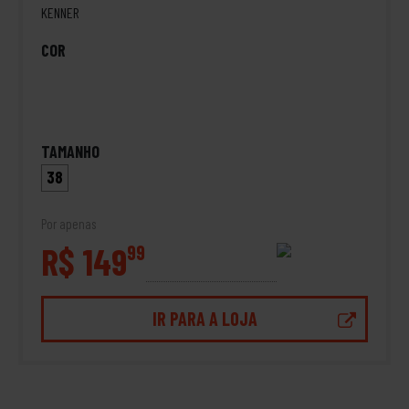
KENNER
COR
TAMANHO
38
Por apenas
R$ 149
99
IR PARA A LOJA