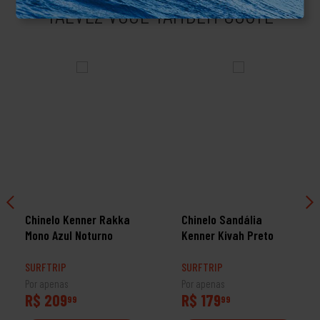
TALVEZ VOCÊ TAMBÉM GOSTE
Chinelo Kenner Rakka
Chinelo Sandália
Mono Azul Noturno
Kenner Kivah Preto
SURFTRIP
SURFTRIP
Por apenas
Por apenas
R$ 209
R$ 179
99
99