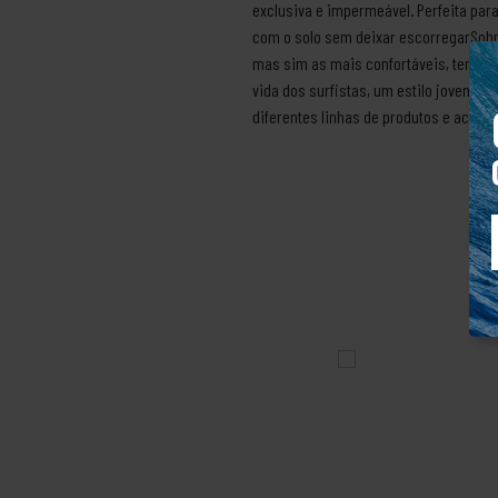
exclusiva e impermeável. Perfeita para
com o solo sem deixar escorregarSobr
mas sim as mais confortáveis, tendo c
vida dos surfistas, um estilo jovem e
diferentes linhas de produtos e acessó