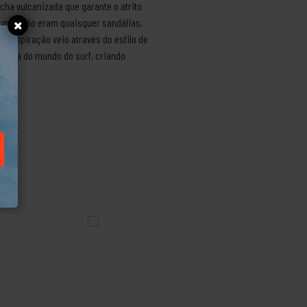
cha vulcanizada que garante o atrito
, mas não eram quaisquer sandálias,
 inspiração veio através do estilo de
e fora do mundo do surf, criando