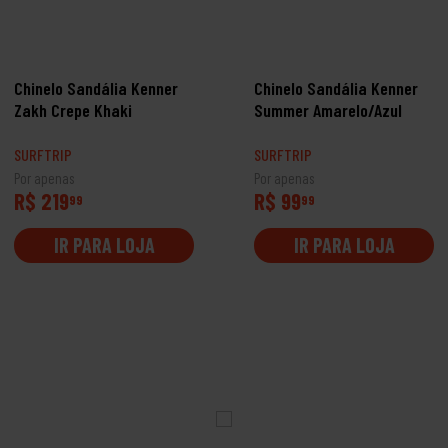
Chinelo Sandália Kenner
Chinelo Sandália Kenner
Zakh Crepe Khaki
Summer Amarelo/Azul
SURFTRIP
SURFTRIP
Por apenas
Por apenas
R$ 219
R$ 99
99
99
IR PARA LOJA
IR PARA LOJA