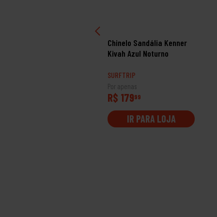
inelo Sandália Kenner
Chinelo Sandália Kenner
vah Vermelho/Preto
Kivah Azul Noturno
RFTRIP
SURFTRIP
 apenas
Por apenas
$ 179
R$ 179
99
99
IR PARA LOJA
IR PARA LOJA