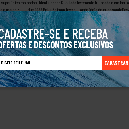
 superfícies molhadas- Identificador K- Solado levemente tratorado e em borra
e a marca KennerEm 1988 Peter Saimon teve a grande ideia de criar sandálias
omo principal item as palmilhas macias que proporcionam grande conforto.Sua
 praiano. Com o crescimento da marca a Kenner passou a ser conhecida dentro 
CADASTRE-SE E RECEBA
rios.Produto Original.
OFERTAS E DESCONTOS EXCLUSIVOS
CADASTRAR
TALVEZ VOCÊ TAMBÉM GOSTE