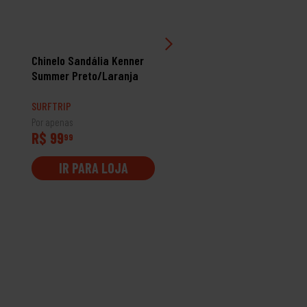
Chinelo Sandália Kenner
Chinelo Sandália Kenne
Summer Preto/Laranja
Red Preto/Rosa
SURFTRIP
SURFTRIP
Por apenas
Por apenas
R$ 99
R$ 129
99
99
IR PARA LOJA
IR PARA LOJA