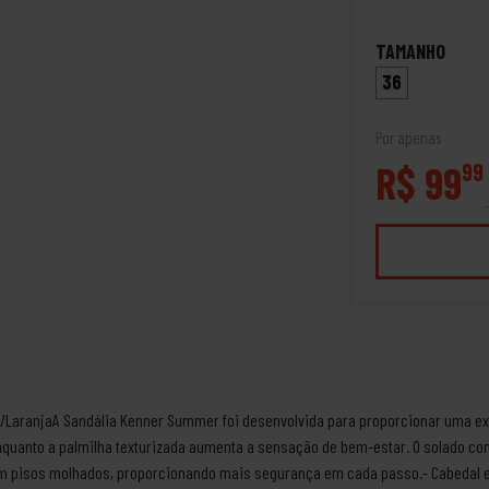
TAMANHO
36
Por apenas
R$ 99
99
LaranjaA Sandália Kenner Summer foi desenvolvida para proporcionar uma expe
enquanto a palmilha texturizada aumenta a sensação de bem-estar. O solado c
m pisos molhados, proporcionando mais segurança em cada passo.- Cabedal e