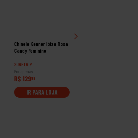
Chinelo Kenner Ibiza Rosa
Chinelo Sandália Kenne
Candy Feminino
Red Branco/Azul/Amare
SURFTRIP
SURFTRIP
Por apenas
Por apenas
R$ 129
R$ 129
99
99
IR PARA LOJA
IR PARA LOJA