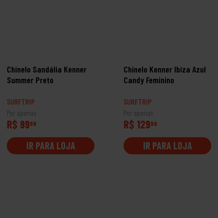
Chinelo Sandália Kenner
Chinelo Kenner Ibiza Azul
Summer Preto
Candy Feminino
SURFTRIP
SURFTRIP
Por apenas
Por apenas
R$ 99
R$ 129
99
99
IR PARA LOJA
IR PARA LOJA