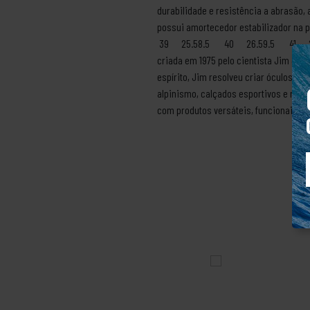
durabilidade e resistência a abrasão,
possui amortecedor estabiliza
39 25.58.5 40 26.59.5 41 27.
criada em 1975 pelo cientista Jim J
espírito, Jim resolveu criar óculos de
alpinismo, calçados esportivos e reló
com produtos versáteis, funcionais, c