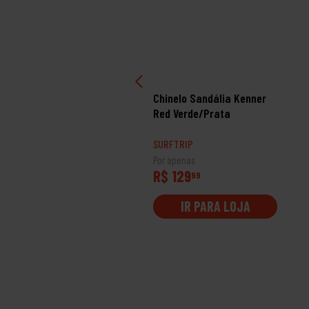
inelo Sandália Kenner
Chinelo Sandália Kenner
vah Azul Sport Azul
Red Verde/Prata
rquesa
RFTRIP
SURFTRIP
 apenas
Por apenas
$ 189
R$ 129
99
99
IR PARA LOJA
IR PARA LOJA