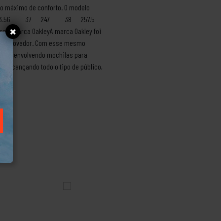
 o máximo de conforto. O modelo
5.5 36 23.56 37 247 38 257.5
ca OakleyA marca Oakley foi
ante inovador. Com esse mesmo
foi desenvolvendo mochilas para
s alcançando todo o tipo de público,