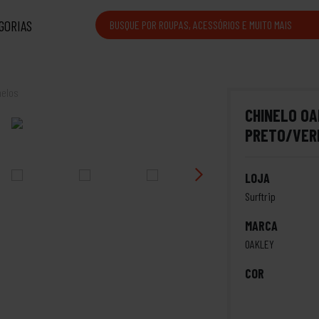
GORIAS
nelos
CHINELO O
PRETO/VER
LOJA
Surftrip
MARCA
OAKLEY
COR