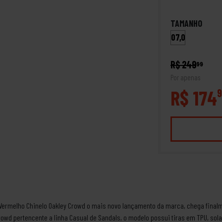
TAMANHO
07,0
R$ 249
99
Por apenas
R$ 174
9
Vermelho Chinelo Oakley Crowd o mais novo lançamento da marca, chega finalme
 Crowd pertencente a linha Casual de Sandals, o modelo possui tiras em TPU, s