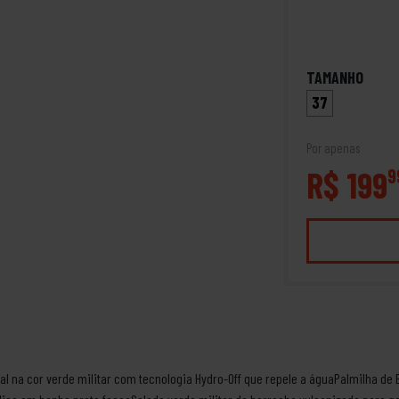
TAMANHO
37
Por apenas
R$ 199
9
l na cor verde militar com tecnologia Hydro-Off que repele a águaPalmilha de 