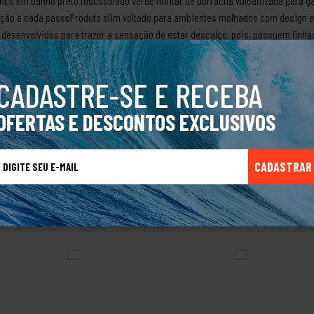
álico em banho preto foscoSolado verde militar de borracha vulcanizada para g
ção a cada passoProduto slim voltado para ambientes molhados com design e
desenvolvidos para trazer a sensação de estar descalço, pois, possuem linhas
nhar.Sobre a marca KennerEm 1988 Peter Saimon teve a grande ideia de cria
is, tendo como principal item as palmilhas macias que proporcionam grande c
CADASTRE-SE E RECEBA
stilo jovem e praiano. Com o crescimento da marca a Kenner passou a ser conhe
e acessórios.Produto Original.
OFERTAS E DESCONTOS EXCLUSIVOS
CADASTRAR
TALVEZ VOCÊ TAMBÉM GOSTE