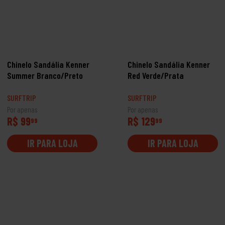
Chinelo Sandália Kenner
Chinelo Sandália Kenner
Summer Branco/Preto
Red Verde/Prata
SURFTRIP
SURFTRIP
Por apenas
Por apenas
R$ 99
R$ 129
99
99
IR PARA LOJA
IR PARA LOJA