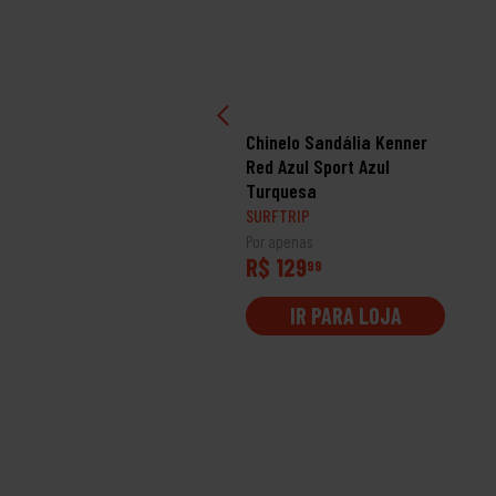
inelo Sandália Kenner
Chinelo Sandália Kenner
mmer Amarelo/Preto
Red Azul Sport Azul
Turquesa
RFTRIP
SURFTRIP
 apenas
Por apenas
$ 99
R$ 129
99
99
IR PARA LOJA
IR PARA LOJA