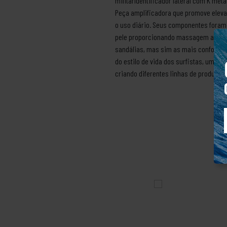
militarIdentificador lateral com K met
Peça amplificadora que promove eleva
o uso diário. Seus componentes foram 
pele proporcionando massagem ao cami
sandálias, mas sim as mais confortáve
do estilo de vida dos surfistas, um e
criando diferentes linhas de produtos 