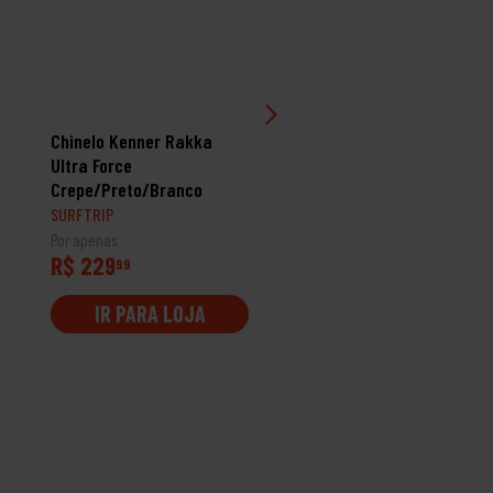
Chinelo Kenner Rakka
Chinelo Sandália Kenne
Ultra Force
Summer Preto/Laranja
Crepe/Preto/Branco
SURFTRIP
SURFTRIP
Por apenas
Por apenas
R$ 229
R$ 99
99
99
IR PARA LOJA
IR PARA LOJA