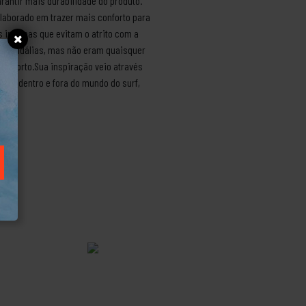
arantir mais durabilidade do produto.
laborado em trazer mais conforto para
 internas que evitam o atrito com a
r sandálias, mas não eram quaisquer
onforto.Sua inspiração veio através
cida dentro e fora do mundo do surf,