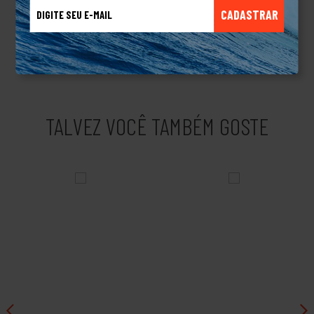
através do estilo de vida dos surfistas, um estilo jovem e
CADASTRAR
praiano. Com o crescimento da marca a Kenner passou a ser
conhecida dentro e fora do mundo do surf, criando diferentes
linhas de produtos e acessórios.Produto Original.
TALVEZ VOCÊ TAMBÉM GOSTE