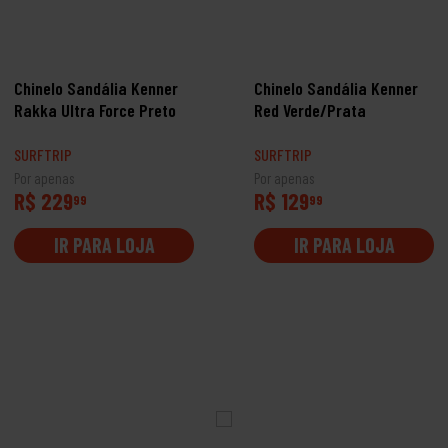
Chinelo Sandália Kenner
Chinelo Sandália Kenner
Rakka Ultra Force Preto
Red Verde/Prata
SURFTRIP
SURFTRIP
Por apenas
Por apenas
R$ 229
R$ 129
99
99
IR PARA LOJA
IR PARA LOJA