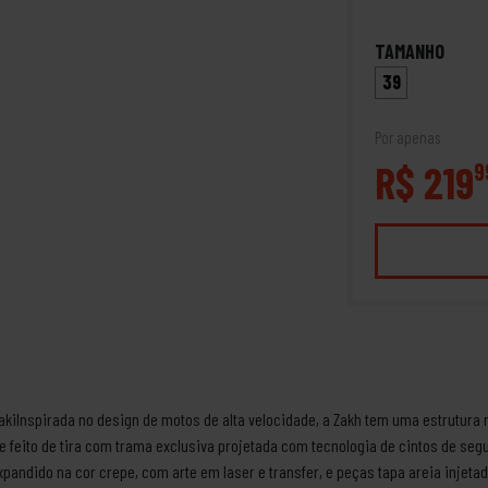
TAMANHO
39
Por apenas
R$ 219
9
akiInspirada no design de motos de alta velocidade, a Zakh tem uma estrutura 
e feito de tira com trama exclusiva projetada com tecnologia de cintos de seg
xpandido na cor crepe, com arte em laser e transfer, e peças tapa areia injeta