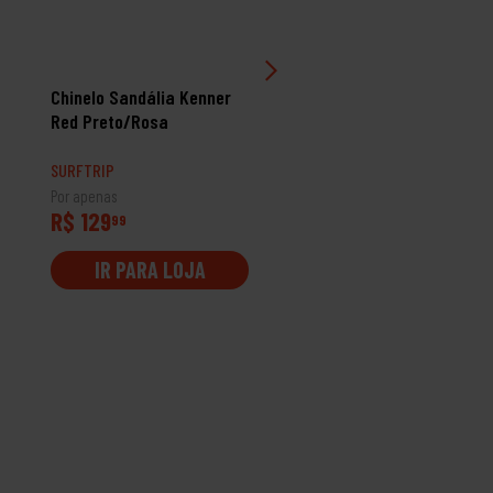
Chinelo Sandália Kenner
Chinelo Sandália Kenne
Red Preto/Rosa
Summer Branco/Preto
SURFTRIP
SURFTRIP
Por apenas
Por apenas
R$ 129
R$ 99
99
99
IR PARA LOJA
IR PARA LOJA