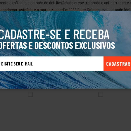
mento e evitando a entrada de detritosSolado crepe tratorado e antiderrapante
 topadas/arrastoSobre a marca KennerEm 1988 Peter Saimon teve a grande idei
 confortáveis, tendo como principal item as palmilhas macias que proporcion
fistas, um estilo jovem e praiano. Com o crescimento da marca a Kenner passou
CADASTRE-SE E RECEBA
as de produtos e acessórios.Produto Original.
OFERTAS E DESCONTOS EXCLUSIVOS
CADASTRAR
TALVEZ VOCÊ TAMBÉM GOSTE