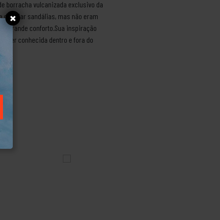
 de borracha vulcanizada exclusivo da
a de criar sandálias, mas não eram
am grande conforto.Sua inspiração
 a ser conhecida dentro e fora do