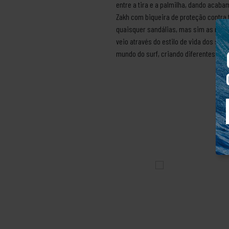
entre a tira e a palmilha, dando acaba
Zakh com biqueira de proteção contra
quaisquer sandálias, mas sim as mais
veio através do estilo de vida dos sur
mundo do surf, criando diferentes linh