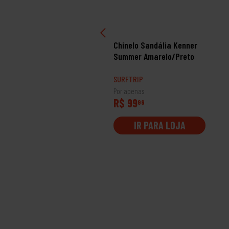
inelo Kenner Red Azul
Chinelo Sandália Kenner
ort E Branco
Summer Amarelo/Preto
RFTRIP
SURFTRIP
 apenas
Por apenas
$ 129
R$ 99
99
99
IR PARA LOJA
IR PARA LOJA