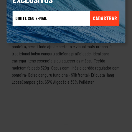
320 gramas, ele oferece excelente aquecimento, toque macio e
alta durabilidade, sendo perfeito para dias frios ou para compor
CADASTRAR
looks casuais com personalidade.Composto por Algodão e
Poliéster, o moletom proporciona equilíbrio entre maciez e
resistência, garantindo um caimento confortável e moderno. O
modelo possui capuz com ilhós e cordão regulador com
ponteira, permitindo ajuste perfeito e visual mais urbano. O
tradicional bolso canguru adiciona praticidade, ideal para
carregar itens essenciais ou aquecer as mãos.- Tecido
moletom felpado 320g- Capuz com ilhós e cordão regulador com
ponteira- Bolso canguru funcional- Silk frontal- Etiqueta Hang
LooseComposição: 65% Algodão e 35% Poliéster