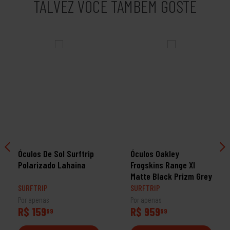
TALVEZ VOCÊ TAMBÉM GOSTE
Óculos De Sol Surftrip
Óculos Oakley
Polarizado Lahaina
Frogskins Range Xl
Matte Black Prizm Grey
SURFTRIP
SURFTRIP
Por apenas
Por apenas
R$ 159
R$ 959
99
99