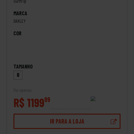
Surftrip
MARCA
OAKLEY
COR
TAMANHO
U
Por apenas
R$ 1199
99
IR PARA A LOJA