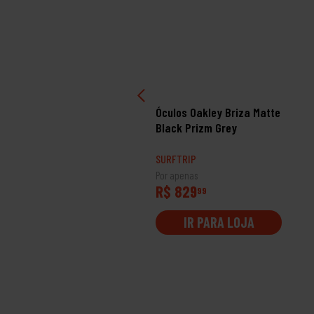
ulos Oakley Frogskins
Óculos Oakley Briza Matte
nge Xl Matte Clear
Black Prizm Grey
izm Violet
RFTRIP
SURFTRIP
 apenas
Por apenas
 1019
R$ 829
99
99
IR PARA LOJA
IR PARA LOJA