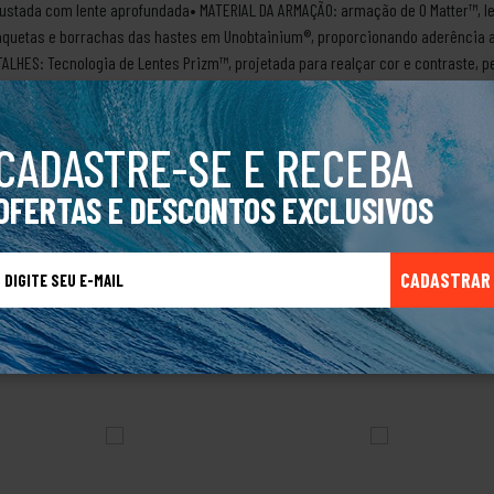
ustada com lente aprofundada• MATERIAL DA ARMAÇÃO: armação de O Matter™, le
aquetas e borrachas das hastes em Unobtainium®, proporcionando aderência 
LHES: Tecnologia de Lentes Prizm™, projetada para realçar cor e contraste, 
ções de iluminação: Alta luminosidadeCor da lente base: CinzaDocumento Inf
 cientista Jim Jannard, que começou criando manoplas para motocicletas com
ar óculos de sol desenvolvidos para pilotos de carro de corrida e, com o pass
CADASTRE-SE E RECEBA
ortivos e relógios de pulso. Não demorou para marca expandir para diversas 
is, funcionais, com design chamativo e diversos recursos tecnológicos.Produto
OFERTAS E DESCONTOS EXCLUSIVOS
CADASTRAR
TALVEZ VOCÊ TAMBÉM GOSTE