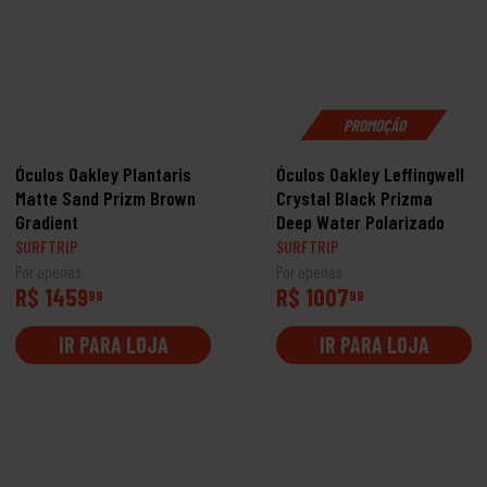
PROMOÇÃO
Óculos Oakley Plantaris
Óculos Oakley Leffingwell
Matte Sand Prizm Brown
Crystal Black Prizma
Gradient
Deep Water Polarizado
SURFTRIP
SURFTRIP
Por apenas
Por apenas
R$ 1459
R$ 1007
99
99
IR PARA LOJA
IR PARA LOJA