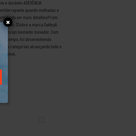
ve e durável• ADERÊNCIA
antiderrapante quando molhadas e
permitindo ver mais detalhesPrizm
ormativo: 3Sobre a marca OakleyA
 um design bastante inovador. Com
ar do tempo, foi desenvolvendo
outras categorias alcançando todo o
 Original.