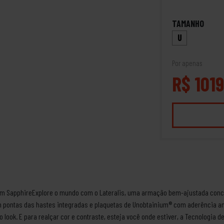
TAMANHO
U
Por apenas
R$ 1019
rizm SapphireExplore o mundo com o Lateralis, uma armação bem-ajustada conce
m pontas das hastes integradas e plaquetas de Unobtainium® com aderência an
 look. E para realçar cor e contraste, esteja você onde estiver, a Tecnologia d