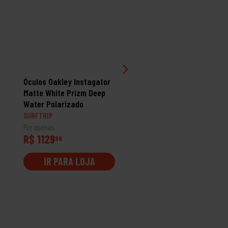
PROMOÇÃO
Óculos Oakley Instagator
Óculos Flak 2.0 Xl Matte
Matte White Prizm Deep
Black Prizm Black
Water Polarizado
SURFTRIP
SURFTRIP
Por apenas
Por apenas
R$ 1129
R$ 962
99
99
IR PARA LOJA
IR PARA LOJA