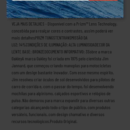
lugar• ADERÊNCIA ANTIDERRAPANTE: As ponteiras das hastes em
Unobtainium® proporcionam uma ótima aderência
antiderrapante quando molhadas, para aumentar a retenção•
VEJA MAIS DETALHES - Disponível com a Prizm™ Lens Technology,
concebida para realçar cores e contrastes, assim poderá ver
mais detalhesPRIZM TUNGSTENTRANSMISSÃO DA
LUZ: 14%CONDIÇÕES DE ILUMINAÇÃO: ALTA LUMINOSIDADECOR DA
LENTE BASE: BRONZEDOCUMENTO INFORMATIVO: 3Sobre a marca
OakleyA marca Oakley foi criada em 1975 pelo cientista Jim
Jannard, que começou criando manoplas para motocicletas
com um design bastante inovador. Com esse mesmo espírito,
Jim resolveu criar óculos de sol desenvolvidos para pilotos de
carro de corrida e, com o passar do tempo, foi desenvolvendo
mochilas para alpinismo, calçados esportivos e relógios de
pulso. Não demorou para marca expandir para diversas outras
categorias alcançando todo o tipo de público, com produtos
versáteis, funcionais, com design chamativo e diversos
recursos tecnológicos.Produto Original.