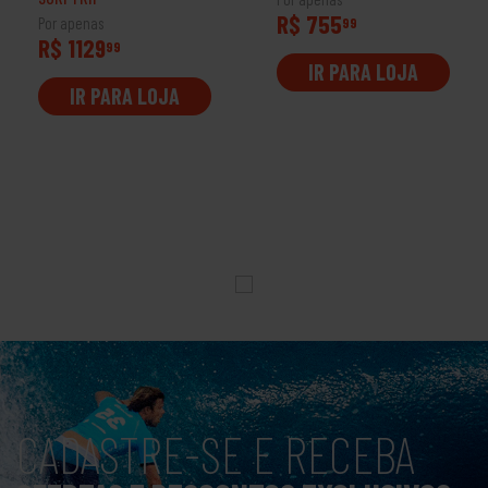
R$ 755
Por apenas
99
R$ 1129
99
IR PARA LOJA
IR PARA LOJA
CADASTRE-SE E RECEBA