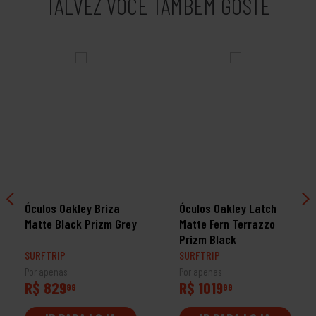
TALVEZ VOCÊ TAMBÉM GOSTE
Óculos Oakley Briza
Óculos Oakley Latch
Matte Black Prizm Grey
Matte Fern Terrazzo
Prizm Black
SURFTRIP
SURFTRIP
Por apenas
Por apenas
R$ 829
R$ 1019
99
99