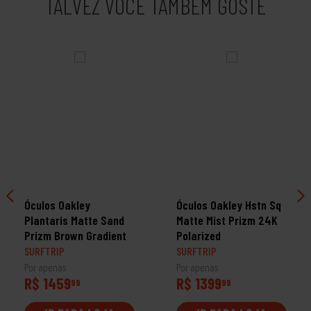
TALVEZ VOCÊ TAMBÉM GOSTE
Óculos Oakley
Óculos Oakley Hstn Sq
Plantaris Matte Sand
Matte Mist Prizm 24K
Prizm Brown Gradient
Polarized
SURFTRIP
SURFTRIP
Por apenas
Por apenas
R$ 1459
R$ 1399
99
99