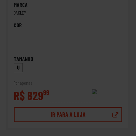
MARCA
OAKLEY
COR
TAMANHO
U
Por apenas
R$ 829
99
IR PARA A LOJA