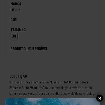
MARCA
HURLEY
COR
TAMANHO
38
PRODUTO INDISPONÍVEL
DESCRIÇÃO
Bermuda Hurley Phantom Flow Mescla PretoA Bermuda Walk
Phantom Preto 20 Hurley Flow une tecnologia, conforto e estilo
em uma peça versátil para o dia a dia. Desenvolvida com tecido
Phantom stretch 4-way perfurado e revestimento DWR, oferece
alta mobilidade, respirabilidade e secagem rápida. Os bolsos