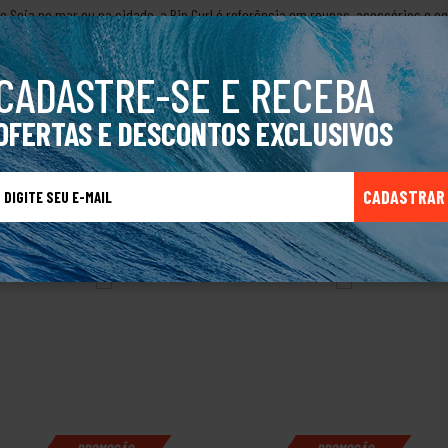
ano.Seja no mar ou na cidade, a Rip Curl é referência em roupas, acessórios 
mais que uma marca, a Rip Curl representa uma forma de viver: com espírito av
sta o lifestyle de quem vive além das ondas.
CADASTRE-SE E RECEBA
OFERTAS E DESCONTOS EXCLUSIVOS
CADASTRAR
TALVEZ VOCÊ TAMBÉM GOSTE