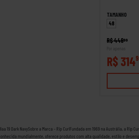
TAMANHO
48
R$ 449
99
Por apenas
R$ 314
9
llaa 19 Dark NavySobre a Marca – Rip CurlFundada em 1969 na Austrália, a Rip 
econhecida mundialmente, oferece produtos com alta qualidade, estilo e des