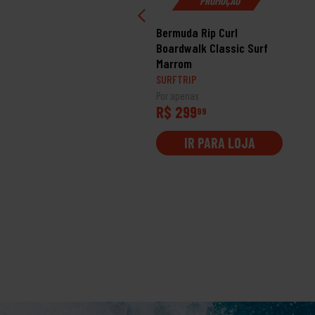
PROMOÇÃO
rmuda Rip Curl Água Abi
Bermuda Rip Curl
shed Volley Brazil
Boardwalk Classic Surf
eto
Marrom
RFTRIP
SURFTRIP
 apenas
Por apenas
$ 279
R$ 299
99
99
IR PARA LOJA
IR PARA LOJA