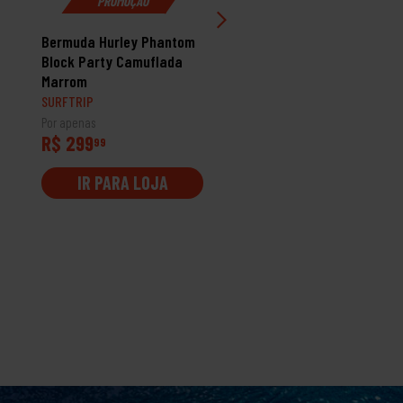
PROMOÇÃO
Bermuda Hurley Phantom
Bermuda Rip Curl Água
Block Party Camuflada
Icons Premium 18' Cinz
Marrom
SURFTRIP
SURFTRIP
Por apenas
Por apenas
R$ 299
R$ 279
99
99
IR PARA LOJA
IR PARA LOJA