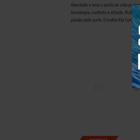
liberdade e ama o estilo de vida prai
tecnologia, conforto e atitude. Muito 
paixão pelo surfe. Escolha Rip Curl. Vi