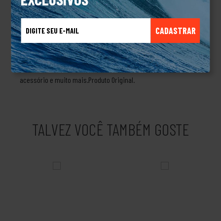
surfistas com intuito de deixá-los secos e quentes nas águas
frias da Austrália.Com o tempo foram adquirindo técnicas e
CADASTRAR
aperfeiçoando suas criações, passando a produzir roupas para
esquiadores, para quem pratica Windsurf, snowboard e
navegadores, ampliando seu mercado. Eles não pararam por aí,
criaram linhas de produtos masculinos, femininos, linha de
acessório e muito mais.Produto Original.
TALVEZ VOCÊ TAMBÉM GOSTE