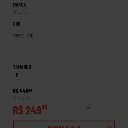
MARCA
RIP CURL
COR
PURPLE HAZE
TAMANHO
P
R$ 449
99
Por apenas
R$ 249
99
IR PARA A LOJA