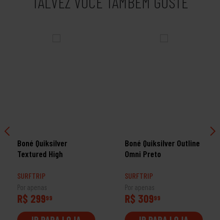
TALVEZ VOCÊ TAMBÉM GOSTE
Boné Quiksilver
Boné Quiksilver Outline
Textured High
Omni Preto
SURFTRIP
SURFTRIP
Por apenas
Por apenas
R$ 299
R$ 309
99
99
IR PARA LOJA
IR PARA LOJA