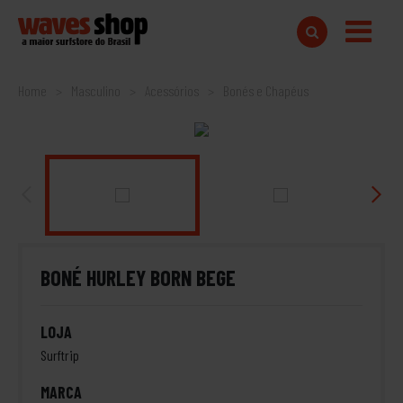
Home
Masculino
Acessórios
Bonés e Chapéus
BONÉ HURLEY BORN BEGE
LOJA
Surftrip
MARCA