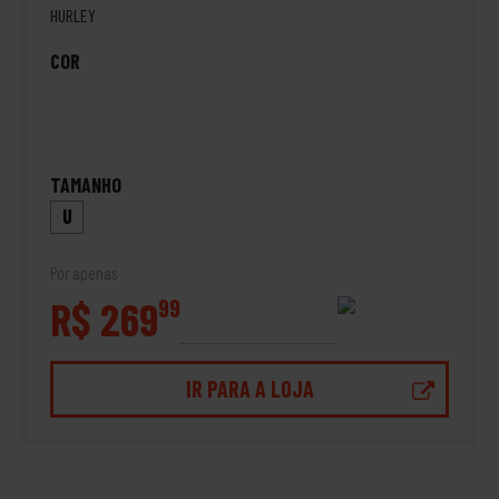
HURLEY
COR
TAMANHO
U
Por apenas
R$ 269
99
IR PARA A LOJA