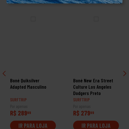
Boné Quiksilver
Boné New Era Street
Adapted Masculino
Culture Los Angeles
Dodgers Preto
SURFTRIP
SURFTRIP
Por apenas
Por apenas
R$ 289
R$ 279
99
99
IR PARA LOJA
IR PARA LOJA