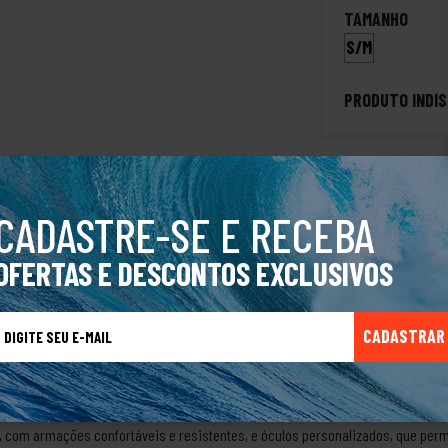
TAMANHO
S/M
PRODUTO INDIS
CADASTRE-SE E RECEBA
gO boné Tincan da Oakley é um acessório moderno e funcional, projetado para
OFERTAS E DESCONTOS EXCLUSIVOS
em um material leve e respirável, ideal para atividades ao ar livre. Seu logoti
ey em oferecer produtos que unem performance e design.• Aba curva• Logo Oakl
 acolchoada na testaComposição:- 96,8 % Poliéster- 3,2% ElastanoMedidas:- Ci
CADASTRAR
amanho L/XL- Tamanho da aba 16.7cmSobre a marca OakleyA Oakley é uma marca
ltados para o público que pratica ou aprecia esportes radicais.Fundada em 197
o design inovador e pela qualidade de seus produtos. A marca possui uma linha
desde os clássicos como o Holbrook e o Frogskins, até os mais modernos como 
 com armações confortáveis e resistentes, e óculos personalizados, que perm