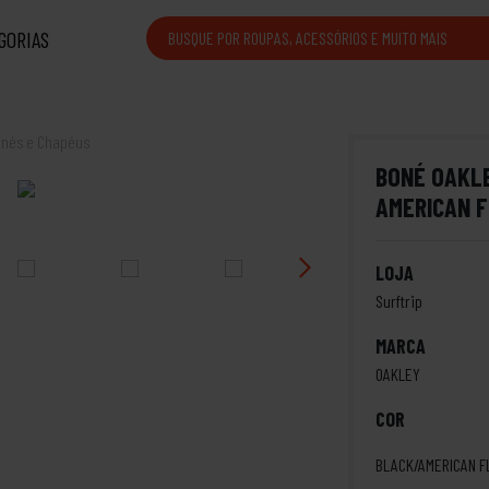
GORIAS
nés e Chapéus
BONÉ OAKL
AMERICAN 
LOJA
Surftrip
MARCA
OAKLEY
COR
BLACK/AMERICAN F