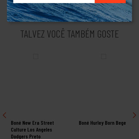
skateboard.Produto Original.
TALVEZ VOCÊ TAMBÉM GOSTE
Boné New Era Street
Boné Hurley Born Bege
Culture Los Angeles
Dodgers Preto