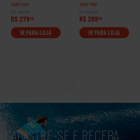
SURFTRIP
SURFTRIP
Por apenas
Por apenas
R$ 279
R$ 269
99
99
IR PARA LOJA
IR PARA LOJA
CADASTRE-SE E RECEBA