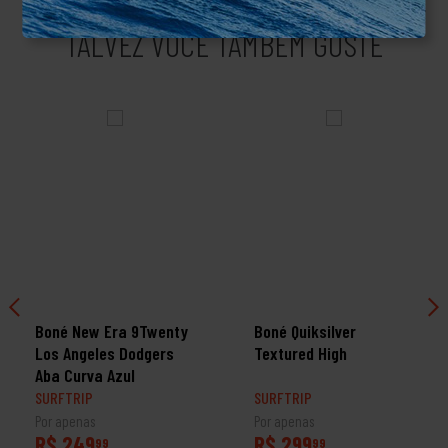
TALVEZ VOCÊ TAMBÉM GOSTE
Boné New Era 9Twenty
Boné Quiksilver
Los Angeles Dodgers
Textured High
Aba Curva Azul
SURFTRIP
SURFTRIP
Por apenas
Por apenas
R$ 249
R$ 299
99
99