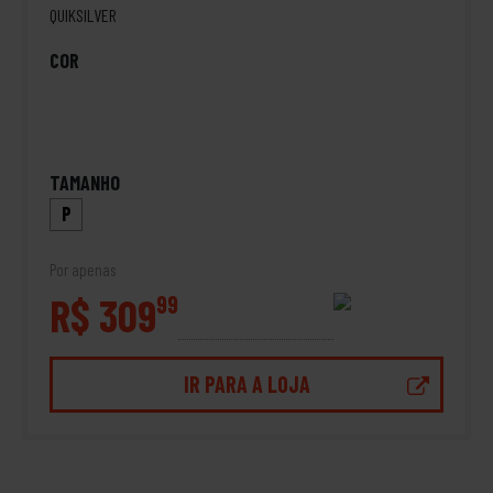
QUIKSILVER
COR
TAMANHO
P
Por apenas
R$ 309
99
IR PARA A LOJA