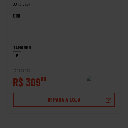
QUIKSILVER
COR
TAMANHO
P
Por apenas
R$ 309
99
IR PARA A LOJA