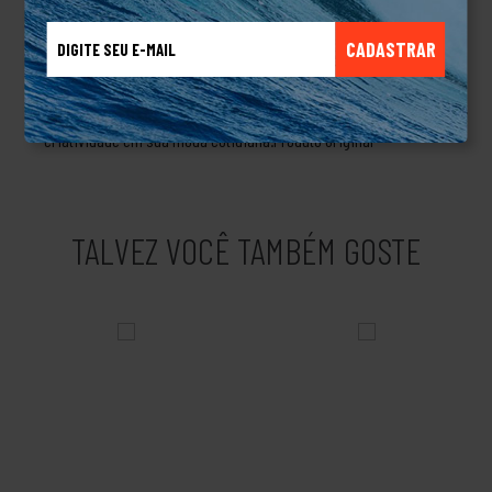
designs de streetwear, a Ecko conquistou um lugar de destaque
na cultura street, incorporando elementos de arte urbana em
CADASTRAR
suas coleções. Ao longo dos anos, a marca se tornou um
símbolo de autenticidade e individualidade, atraindo uma base
de fãs dedicada que valoriza a expressão pessoal e a
criatividade em sua moda cotidiana.Produto Original
TALVEZ VOCÊ TAMBÉM GOSTE