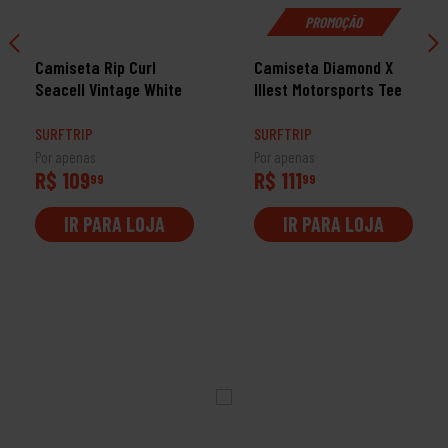
PROMOÇÃO
Camiseta Rip Curl
Camiseta Diamond X
Seacell Vintage White
Illest Motorsports Tee
SURFTRIP
SURFTRIP
Por apenas
Por apenas
R$ 109
R$ 111
99
99
IR PARA LOJA
IR PARA LOJA