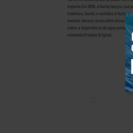
esporte.Em 1999, a Hurley lançou sua 
moletons, bonés e vestidos.A Hurley 
eventos dessas áreas.Além disso, a Hu
sobre a importância da água potável.A
momento.Produto Original.