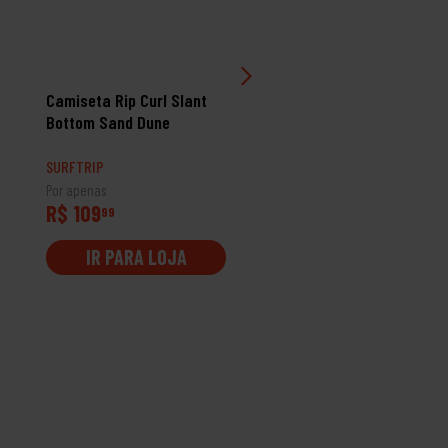
Camiseta Rip Curl Slant
Camiseta Oakley Patch
Bottom Sand Dune
White
SURFTRIP
SURFTRIP
Por apenas
Por apenas
R$ 109
R$ 129
99
99
IR PARA LOJA
IR PARA LOJA