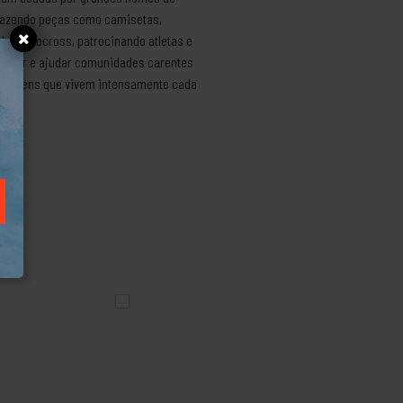
 trazendo peças como camisetas,
 e motocross, patrocinando atletas e
entizar e ajudar comunidades carentes
dos jovens que vivem intensamente cada