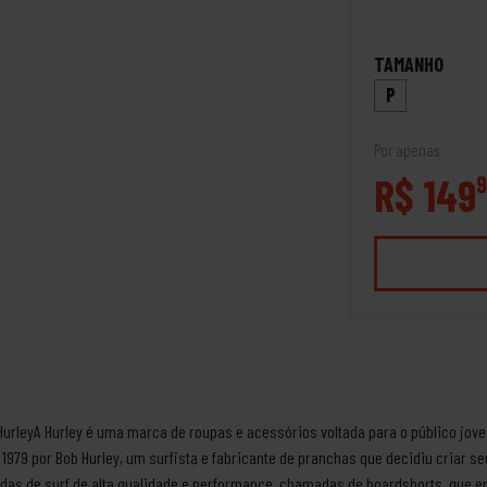
TAMANHO
P
Por apenas
R$ 149
9
urleyA Hurley é uma marca de roupas e acessórios voltada para o público jov
979 por Bob Hurley, um surfista e fabricante de pranchas que decidiu criar seu
udas de surf de alta qualidade e performance, chamadas de boardshorts, que