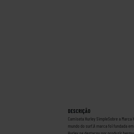
DESCRIÇÃO
Camiseta Hurley SimpleSobre a Marca H
mundo do surf.A marca foi fundada em 1
Hurley se destacou por produzir berm