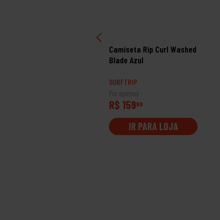
miseta Quiksilver Boxed
Camiseta Rip Curl Washed
t Snow White
Blade Azul
RFTRIP
SURFTRIP
 apenas
Por apenas
 119
R$ 159
99
99
IR PARA LOJA
IR PARA LOJA