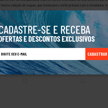
primeira coleção de roupas, que misturava o estilo praiano com o streetwear,
também se envolveu com outras modalidades esportivas, como skate, snowboard
rley apoia projetos sociais e ambientais, como o Hurley H2O, que visa consci
 Hurley é uma marca que representa a liberdade, a criatividade e a diversão 
CADASTRE-SE E RECEBA
OFERTAS E DESCONTOS EXCLUSIVOS
CADASTRAR
TALVEZ VOCÊ TAMBÉM GOSTE