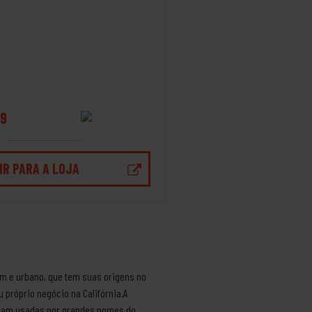
9
IR PARA A LOJA
em e urbano, que tem suas origens no
 próprio negócio na Califórnia.A
 eram usadas por grandes nomes do