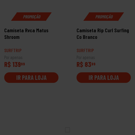
PROMOÇÃO
PROMOÇÃO
Camiseta Rvca Matus
Camiseta Rip Curl Surfing
Shroom
Co Branco
SURFTRIP
SURFTRIP
Por apenas
Por apenas
R$ 139
R$ 83
99
99
IR PARA LOJA
IR PARA LOJA