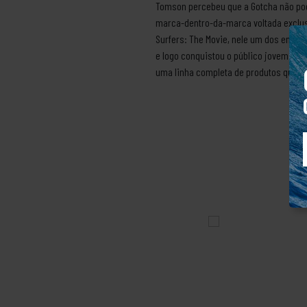
Tomson percebeu que a Gotcha não pod
marca-dentro-da-marca voltada exclus
Surfers: The Movie, nele um dos entrev
e logo conquistou o público jovem que 
uma linha completa de produtos que in