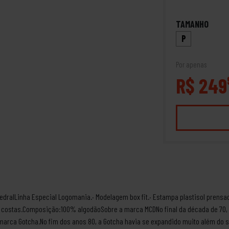
TAMANHO
P
Por apenas
R$ 249
dralLinha Especial Logomania.· Modelagem box fit.· Estampa plastisol prensado 
a costas.Composição:100% algodãoSobre a marca MCDNo final da década de 70, 
a marca Gotcha.No fim dos anos 80, a Gotcha havia se expandido muito além do