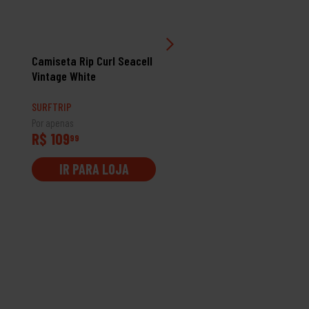
Camiseta Rip Curl Seacell
Camiseta Rip Curl Quali
Vintage White
Goods Terracota
SURFTRIP
SURFTRIP
Por apenas
Por apenas
R$ 109
R$ 109
99
99
IR PARA LOJA
IR PARA LOJA