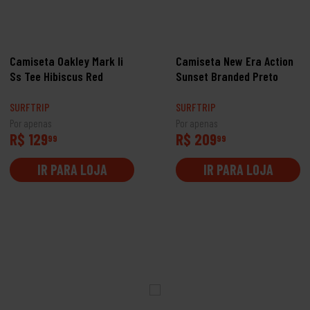
Camiseta Oakley Mark Ii
Camiseta New Era Action
Ss Tee Hibiscus Red
Sunset Branded Preto
SURFTRIP
SURFTRIP
Por apenas
Por apenas
R$ 129
R$ 209
99
99
IR PARA LOJA
IR PARA LOJA