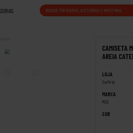
GORIAS
isetas
CAMISETA M
AREIA CAT
LOJA
Surftrip
MARCA
MCD
COR