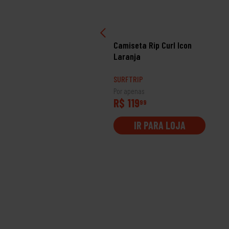
miseta Ecko Fashion
Camiseta Rip Curl Icon
sic Clip
Laranja
RFTRIP
SURFTRIP
 apenas
Por apenas
$ 49
R$ 119
99
99
IR PARA LOJA
IR PARA LOJA