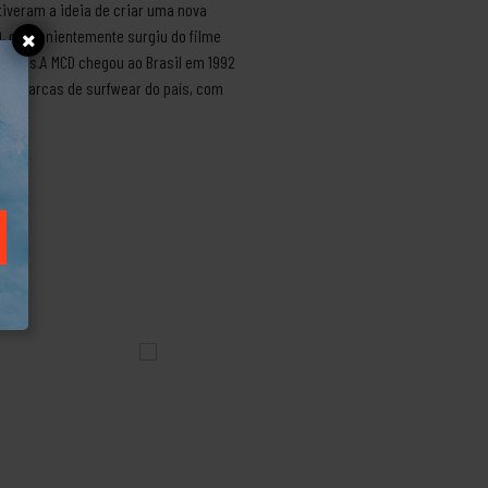
iveram a ideia de criar uma nova
, convenientemente surgiu do filme
 outros.A MCD chegou ao Brasil em 1992
pais marcas de surfwear do país, com