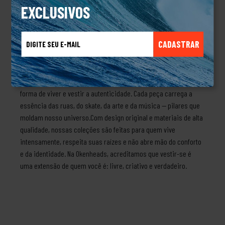
EXCLUSIVOS
com algodão de alta qualidade, têm toque macio, caimento
impecável e durabilidade para acompanhar o ritmo do seu dia a
dia — seja nas ruas, no rolê ou no skate.Cada camiseta é mais
CADASTRAR
do que uma peça: é uma forma de expressar quem você é.Sobre
a marcaOkenheads – Estilo que vem da atitudeA Okenheads
nasceu da conexão entre o streetwear, a cultura urbana e a
liberdade de expressão. Mais do que uma marca, somos uma
forma de viver e vestir a autenticidade. Cada peça carrega a
essência das ruas, do skate, da arte e da música — pilares que
moldam nosso universo.Com design original e materiais de alta
qualidade, nossas coleções são feitas para quem vive
intensamente, respeita suas raízes e não abre mão do conforto
e da identidade. Na Okenheads, acreditamos que vestir-se é
uma extensão de quem você é: livre, criativo e verdadeiro.