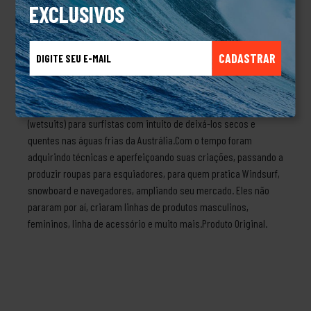
dia. Seu design apresenta o icônico logo da Rip Curl em
EXCLUSIVOS
destaque, refletindo a cultura surfista.Sobre a marca Rip CurlA
história começa no ano de 1969, através dos sócios e amigos
“Claw” Warbrick e Brian “Sing Ding” Singer, no fundo de uma
CADASTRAR
garagem alugada produzindo pranchas. Com a demanda de
pranchas crescendo, tiveram que procurar um espaço maior.
Além das pranchas, começaram a fabricar roupas de borracha
(wetsuits) para surfistas com intuito de deixá-los secos e
quentes nas águas frias da Austrália.Com o tempo foram
adquirindo técnicas e aperfeiçoando suas criações, passando a
produzir roupas para esquiadores, para quem pratica Windsurf,
snowboard e navegadores, ampliando seu mercado. Eles não
pararam por aí, criaram linhas de produtos masculinos,
femininos, linha de acessório e muito mais.Produto Original.