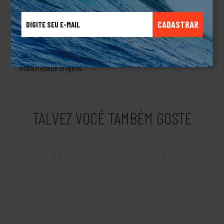
tempo foram adquirindo técnicas e aperfeiçoando suas
criações, passando a produzir roupas para esquiadores, para
CADASTRAR
quem pratica Windsurf, snowboard e navegadores, ampliando
seu mercado. Eles não pararam por aí, criaram linhas de
produtos masculinos, femininos, linha de acessório e muito
mais.Produto Original.
TALVEZ VOCÊ TAMBÉM GOSTE