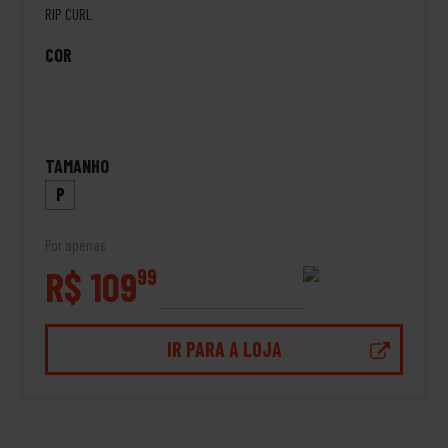
RIP CURL
COR
TAMANHO
P
Por apenas
R$ 109
99
IR PARA A LOJA