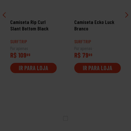
Camiseta Rip Curl
Camiseta Ecko Luck
Slant Bottom Black
Branco
SURFTRIP
SURFTRIP
Por apenas
Por apenas
R$ 109
R$ 79
99
99
IR PARA LOJA
IR PARA LOJA