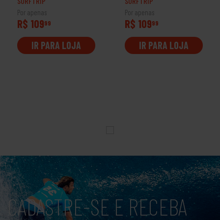
SURFTRIP
SURFTRIP
Por apenas
Por apenas
R$ 109
R$ 109
99
99
IR PARA LOJA
IR PARA LOJA
CADASTRE-SE E RECEBA