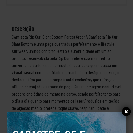
DESCRIÇÃO
Camiseta Rip Curl Slant Bottom Forest GreenA Camiseta Rip Curl
Slant Bottom é uma peça que traduz perfeitamente o lifestyle
surfwear, unindo conforto, estilo e autenticidade em um só
produto. Desenvolvida pela Rip Curl referência mundial no
universo do surfe, essa camiseta é ideal para quem busca um
visual casual com identidade marcante.Com design moderno, o
destaque fica para a estampa frontal exclusiva, que reforça a
atitude despojada e urbana da peça. Sua modelagem confortável
proporciona ótimo caimento no corpo, sendo perfeita tanto para
o dia a dia quanto para momentos de lazer.Produzida em tecido
de algodão macio, oferece toque suave, respirabilidade e
durabilidade, garantindo bem-estar mesmo em dias mais
quentes. Versátil, combina facilmente com bermudas, jeans ou
peças mais esportivas.Principais características:Modelagem