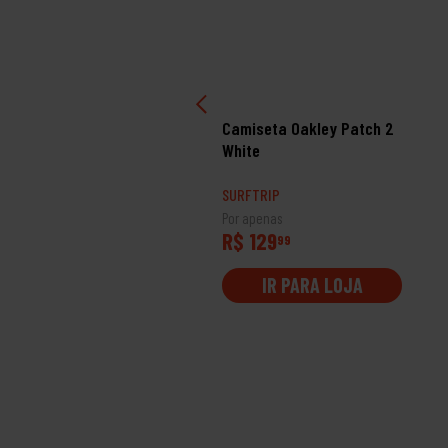
PROMOÇÃO
miseta Volcom Creeper
Camiseta Oakley Patch 2
White
RFTRIP
SURFTRIP
 apenas
Por apenas
 113
R$ 129
99
99
IR PARA LOJA
IR PARA LOJA