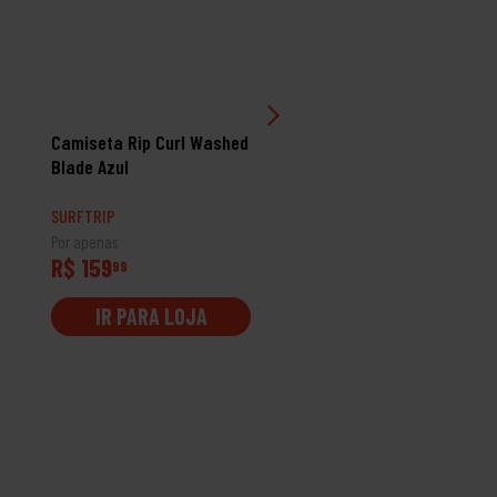
Camiseta Rip Curl Washed
Camiseta Rip Curl Quali
Blade Azul
Goods Branco
SURFTRIP
SURFTRIP
Por apenas
Por apenas
R$ 159
R$ 109
99
99
IR PARA LOJA
IR PARA LOJA