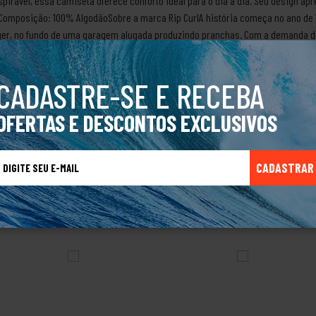
rável, essa camiseta oferece conforto ideal para o dia a dia. Seu design apre
ta.Composição: 100% AlgodãoSobre a marca Rip CurlA história começa no ano de
Singer, no fundo de uma garagem alugada produzindo pranchas. Com a demanda 
anchas, começaram a fabricar roupas de borracha (wetsuits) para surfistas c
Com o tempo foram adquirindo técnicas e aperfeiçoando suas criações, passan
CADASTRE-SE E RECEBA
urf, snowboard e navegadores, ampliando seu mercado. Eles não pararam por a
rio e muito mais.Produto Original.
OFERTAS E DESCONTOS EXCLUSIVOS
CADASTRAR
TALVEZ VOCÊ TAMBÉM GOSTE