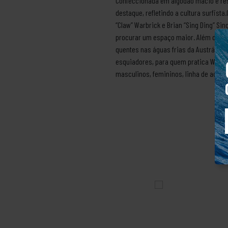
Confeccionada em algodão macio e respi
destaque, refletindo a cultura surfis
“Claw” Warbrick e Brian “Sing Ding” 
procurar um espaço maior. Além das pr
quentes nas águas frias da Austrália.
esquiadores, para quem pratica Winds
masculinos, femininos, linha de acessó