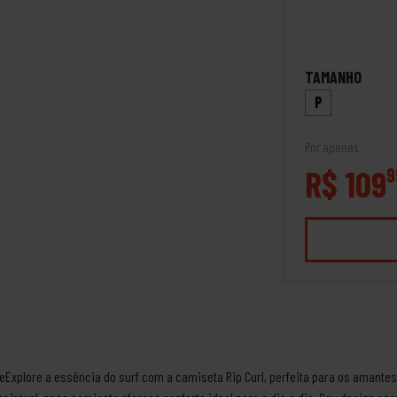
TAMANHO
P
Por apenas
R$ 109
9
leExplore a essência do surf com a camiseta Rip Curl, perfeita para os amantes 