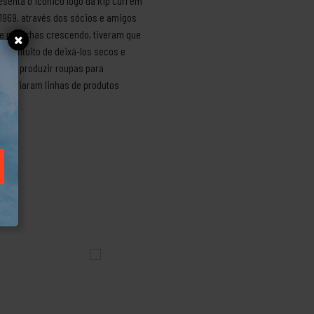
senta o icônico logo da Rip Curl em
 1969, através dos sócios e amigos
de pranchas crescendo, tiveram que
om intuito de deixá-los secos e
do a produzir roupas para
í, criaram linhas de produtos