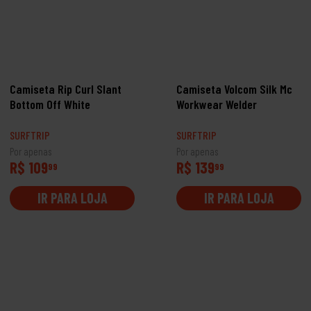
Camiseta Rip Curl Slant
Camiseta Volcom Silk Mc
Bottom Off White
Workwear Welder
SURFTRIP
SURFTRIP
Por apenas
Por apenas
R$ 109
R$ 139
99
99
IR PARA LOJA
IR PARA LOJA