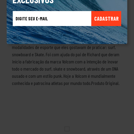
etiqueta interna e viés contrastante.+ Modelagem regular+ Silk
frontal+ Assinatura Volcom na manga+ Etiqueta interna+ Viés
CADASTRAR
contrastante100% AlgodãoSobre a marcaA história da Volcom
começa em 1991, após uma viagem para praticar snowboard
entre os amigos Richard Woolcott e Tucker Hall. Nesta viagem
eles tiveram a ideia de criar uma marca de roupas para as três
modalidades de esporte que eles gostavam de praticar: surf,
snowboard e Skate. Foi com ajuda do pai de Richard que deram
início a fabricação da marca Volcom com a intenção de inovar
todo o mercado do surf, skate e snowboard, através de um DNA
ousado e com um estilo punk. Hoje a Volcom é mundialmente
conhecida e patrocina atletas por mundo todo.Produto Original.