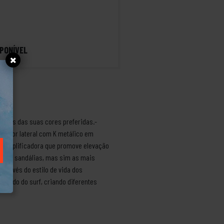
PONÍVEL
claros das suas cores preferidas.-
ficador lateral com K metálico em
mp amplificadora que promove elevação
squer sandálias, mas sim as mais
através do estilo de vida dos
 mundo do surf, criando diferentes