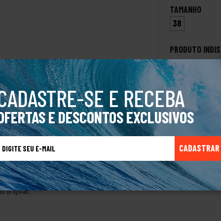
TAMANHO
38
PRODUTO INDIS
CADASTRE-SE E RECEBA
OFERTAS E DESCONTOS EXCLUSIVOS
A Rakka clássica entrou na tendência da paleta Candy: experimente tons mais 
Hydro-Off que repele a água- Palmilha de EVA extramacia na cor branca- Identi
 borracha vulcanizada para garantir mais durabilidade do produto. Peça Re.A
CADASTRAR
988 Peter Saimon teve a grande ideia de criar sandálias, mas não eram quai
em as palmilhas macias que proporcionam grande conforto.Sua inspiração veio 
 Com o crescimento da marca a Kenner passou a ser conhecida dentro e fora do
o Original.