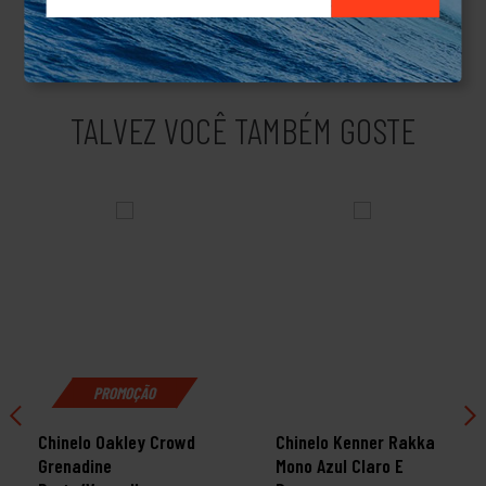
acessórios.Produto Original.
TALVEZ VOCÊ TAMBÉM GOSTE
PROMOÇÃO
Chinelo Oakley Crowd
Chinelo Kenner Rakka
Grenadine
Mono Azul Claro E