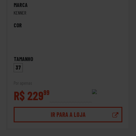
MARCA
KENNER
COR
TAMANHO
37
Por apenas
R$ 229
99
IR PARA A LOJA