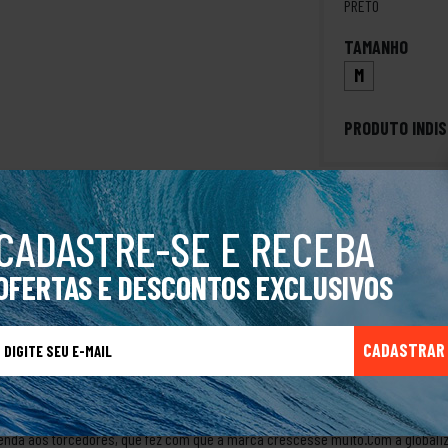
PRETO
TAMANHO
M
PRODUTO INDIS
CADASTRE-SE E RECEBA
Yankees Logo History PretoTrazendo toda a essência autêntica da New Era, a ja
OFERTAS E DESCONTOS EXCLUSIVOS
ente. Seu design remete a um estilo esportivo e sua confecção conta com tecid
o de uso. Para te manter bem-aconchegado nos dias frios, conta com recurso
bordada no punho esquerdo assegura a autenticidade que só a marca proporcio
CADASTRAR
frontal- Risca de giz em silkscreen- Puxadores com ajuste rápido- Bolsos com 
ficial- ImportadaSobre a marca New EraA marca de Buffalo (USA) já é centenár
éus, boinas e toucas. Com o tempo se modernizaram e passaram a fazer bonés
venda aos torcedores, que fez com que a marca crescesse muito.Com a globali