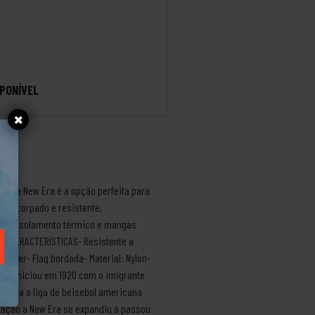
PONÍVEL
queta New Era é a opção perfeita para
o encorpado e resistente,
 para isolamento térmico e mangas
na.CARACTERÍSTICAS- Resistente a
zíper- Flag bordada- Material: Nylon-
ia e iniciou em 1920 com o imigrante
 para a liga de beisebol americana
zação a New Era se expandiu a passou