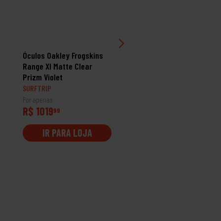
Óculos Oakley Frogskins
Óculos Oakley Bxtr Mat
Range Xl Matte Clear
Black Prizm Black
Prizm Violet
SURFTRIP
SURFTRIP
Por apenas
Por apenas
R$ 1019
R$ 1019
99
99
IR PARA LOJA
IR PARA LOJA