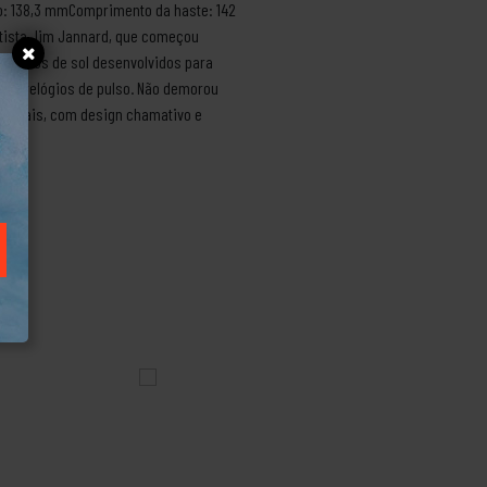
o: 138,3 mmComprimento da haste: 142
ntista Jim Jannard, que começou
 óculos de sol desenvolvidos para
os e relógios de pulso. Não demorou
ncionais, com design chamativo e