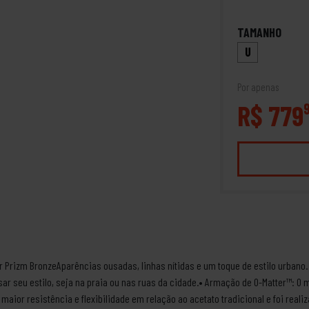
TAMANHO
U
Por apenas
R$ 779
er Prizm BronzeAparências ousadas, linhas nítidas e um toque de estilo urbano
sar seu estilo, seja na praia ou nas ruas da cidade.• Armação de O-Matter™: O
maior resistência e flexibilidade em relação ao acetato tradicional e foi real