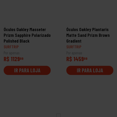
Óculos Oakley Masseter
Óculos Oakley Plantaris
Prizm Sapphire Polarizado
Matte Sand Prizm Brown
Polished Black
Gradient
SURFTRIP
SURFTRIP
Por apenas
Por apenas
R$ 1129
R$ 1459
99
99
IR PARA LOJA
IR PARA LOJA