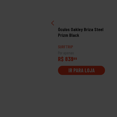
ulos Oakley Thurso
Óculos Oakley Briza Steel
tte Black Ink Prizm
Prizm Black
ack
RFTRIP
SURFTRIP
 apenas
Por apenas
$ 1209
R$ 839
99
99
IR PARA LOJA
IR PARA LOJA