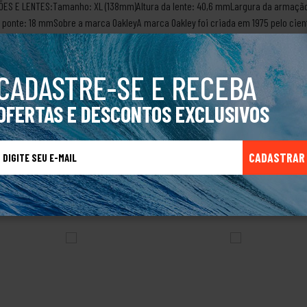
ES E LENTES:Tamanho: XL (138mm)Altura da lente: 40,6 mmLargura da armaçã
ponte: 18 mmSobre a marca OakleyA marca Oakley foi criada em 1975 pelo cie
om um design bastante inovador. Com esse mesmo espírito, Jim resolveu criar
passar do tempo, foi desenvolvendo mochilas para alpinismo, calçados esportiv
ras categorias alcançando todo o tipo de público, com produtos versáteis, fu
CADASTRE-SE E RECEBA
o Original.
OFERTAS E DESCONTOS EXCLUSIVOS
CADASTRAR
TALVEZ VOCÊ TAMBÉM GOSTE