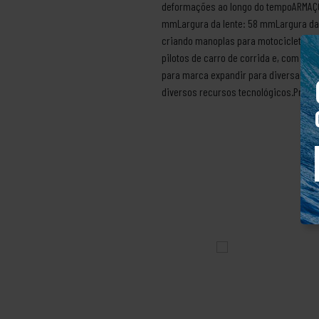
deformações ao longo do tempoARMAÇÕ
mmLargura da lente: 58 mmLargura da 
criando manoplas para motocicletas c
pilotos de carro de corrida e, com o 
para marca expandir para diversas out
diversos recursos tecnológicos.Produt