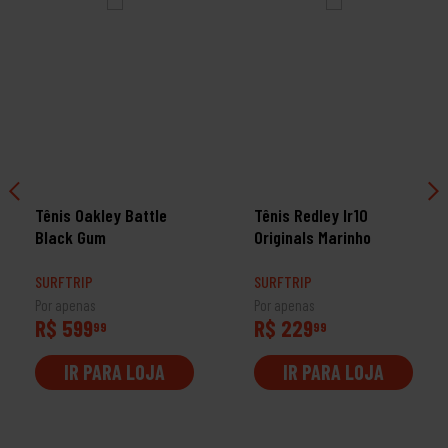
Tênis Oakley Battle
Tênis Redley Ir10
Black Gum
Originals Marinho
SURFTRIP
SURFTRIP
Por apenas
Por apenas
R$ 599
R$ 229
99
99
IR PARA LOJA
IR PARA LOJA