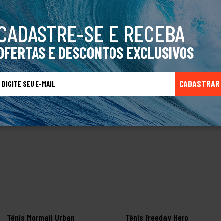
oduto Original
CADASTRE-SE E RECEBA
OFERTAS E DESCONTOS EXCLUSIVOS
TALVEZ VOCÊ TAMBÉM GOSTE
CADASTRAR
Tênis Mormaii Urban
Tênis Freeday Hero