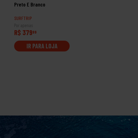
Preto E Branco
SURFTRIP
SURFTRIP
Por apenas
Por apenas
R$ 379
R$ 499
99
99
IR PARA LOJA
IR PARA LOJA