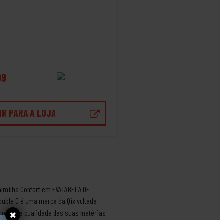
99
IR PARA A LOJA
almilha Confort em EVATABELA DE
ouble G é uma marca da Qix voltada
m como na qualidade das suas matérias