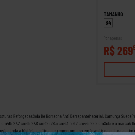
TAMANHO
34
Por apenas
R$ 269
Costuras ReforçadasSola De Borracha Anti DerrapanteMatérial: Camurça SuedeP
5 cm40: 27,2 cm41: 27,8 cm42: 28,5 cm43: 29,2 cm44: 29,9 cmSobre a marcaA D
consigo toda a história da Qix, e seu compromisso em investir na cultura assi